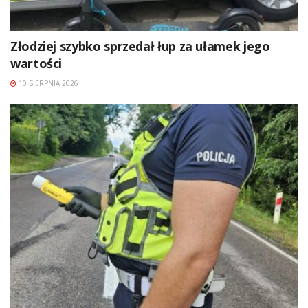
Złodziej szybko sprzedał łup za ułamek jego
wartości
10 SIERPNIA 2026