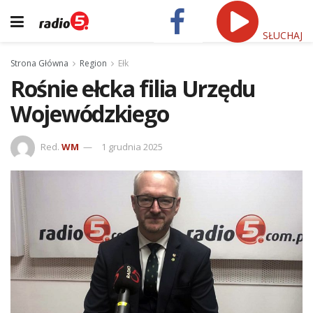
SŁUCHAJ
Strona Główna
Region
Ełk
Rośnie ełcka filia Urzędu
Wojewódzkiego
Red.
WM
1 grudnia 2025