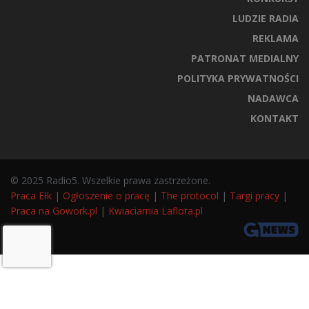
LUDZIE RADIA
REKLAMA
PATRONAT MEDIALNY
POLITYKA PRYWATNOŚCI
NADAWCA
KONTAKT
© 2025 Radio5. Wszelkie prawa zastrzeżone.
Praca Ełk
|
Ogłoszenie o pracę
|
The protocol
|
Targi pracy
|
Praca na Gowork.pl
|
Kwiaciarnia Laflora.pl