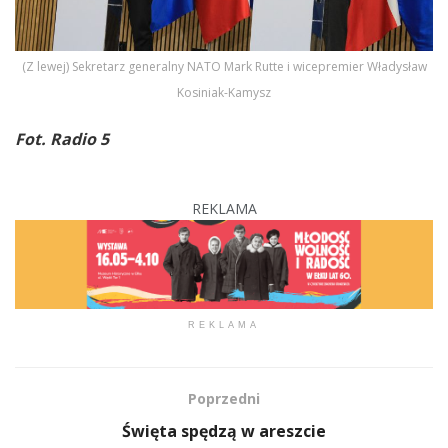
(Z lewej) Sekretarz generalny NATO Mark Rutte i wicepremier Władysław
Kosiniak-Kamysz
Fot. Radio 5
REKLAMA
REKLAMA
Poprzedni
Święta spędzą w areszcie