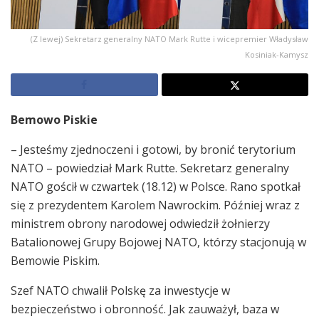
(Z lewej) Sekretarz generalny NATO Mark Rutte i wicepremier Władysław
Kosiniak-Kamysz
Bemowo Piskie
– Jesteśmy zjednoczeni i gotowi, by bronić terytorium
NATO – powiedział Mark Rutte. Sekretarz generalny
NATO gościł w czwartek (18.12) w Polsce. Rano spotkał
się z prezydentem Karolem Nawrockim. Później wraz z
ministrem obrony narodowej odwiedził żołnierzy
Batalionowej Grupy Bojowej NATO, którzy stacjonują w
Bemowie Piskim.
Szef NATO chwalił Polskę za inwestycje w
bezpieczeństwo i obronność. Jak zauważył, baza w