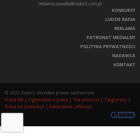
reklama.suwalki@radio5.com.pl
KONKURSY
LUDZIE RADIA
REKLAMA
PATRONAT MEDIALNY
POLITYKA PRYWATNOŚCI
NADAWCA
KONTAKT
© 2025 Radio5. Wszelkie prawa zastrzeżone.
Praca Ełk
|
Ogłoszenie o pracę
|
The protocol
|
Targi pracy
|
Praca na Gowork.pl
|
Kwiaciarnia Laflora.pl