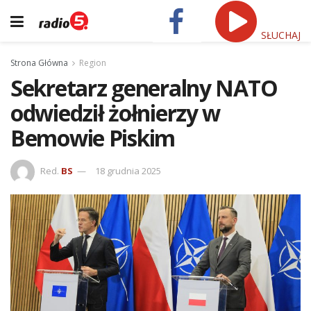
SŁUCHAJ
Strona Główna
Region
Sekretarz generalny NATO
odwiedził żołnierzy w
Bemowie Piskim
Red.
BS
18 grudnia 2025