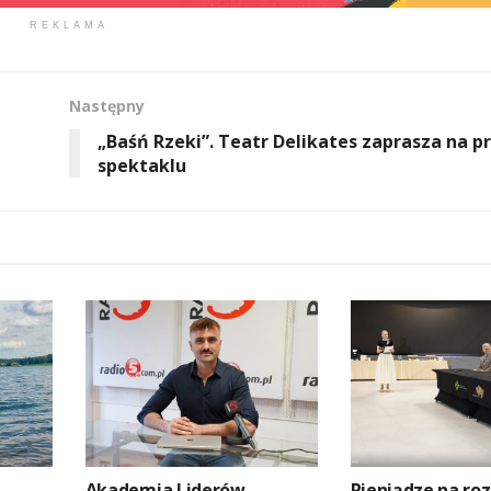
REKLAMA
Następny
„Baśń Rzeki”. Teatr Delikates zaprasza na p
spektaklu
Akademia Liderów
Pieniądze na roz