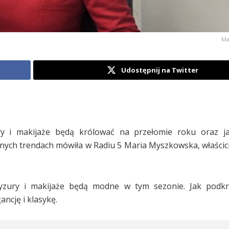
Ma
Udostępnij na Twitter
y i makijaże będą królować na przełomie roku oraz jak
znych trendach mówiła w Radiu 5 Maria Myszkowska, właścici
 fryzury i makijaże będą modne w tym sezonie. Jak podk
ncję i klasykę.