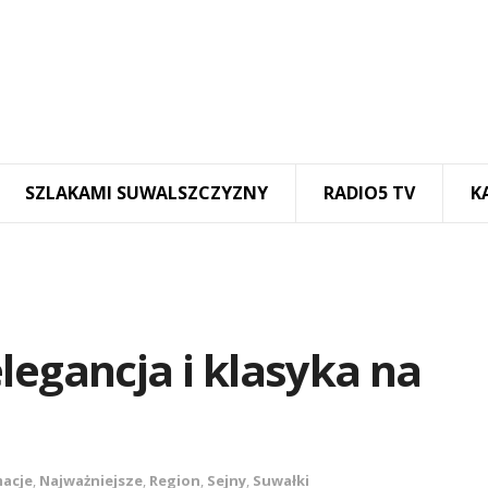
SZLAKAMI SUWALSZCZYZNY
RADIO5 TV
K
legancja i klasyka na
macje
,
Najważniejsze
,
Region
,
Sejny
,
Suwałki