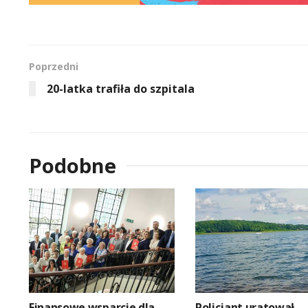
Poprzedni
20-latka trafiła do szpitala
Podobne
Finansowe wsparcie dla
Policjant uratował