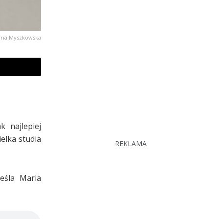
ria Myszkowska
 najlepiej
elka studia
REKLAMA
reśla Maria