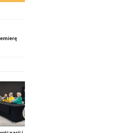
remierę
wój pasji i