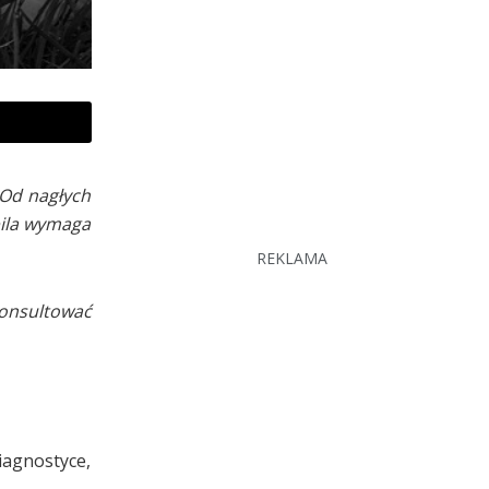
 Od nagłych
pila wymaga
REKLAMA
konsultować
iagnostyce,