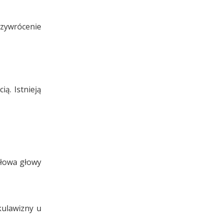
rzywrócenie
ą. Istnieją
ałowa głowy
kulawizny u