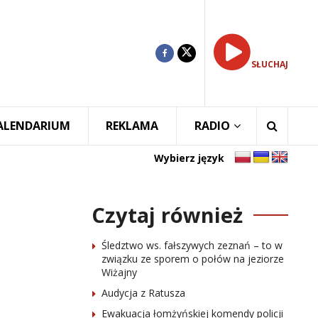
SŁUCHAJ
ALENDARIUM
REKLAMA
RADIO
Wybierz język
Czytaj również
Śledztwo ws. fałszywych zeznań – to w
związku ze sporem o połów na jeziorze
Wiżajny
Audycja z Ratusza
Ewakuacja łomżyńskiej komendy policji