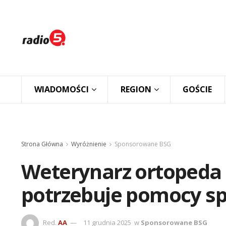
WIADOMOŚCI
REGION
GOŚCIE
Strona Główna
Wyróżnienie
Sponsorowane BSG
Weterynarz ortopeda 
potrzebuje pomocy spe
Red.
AA
11 grudnia 2025
w
Sponsorowane BSG