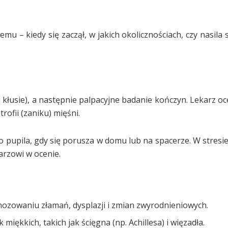
mu – kiedy się zaczął, w jakich okolicznościach, czy nasila 
 kłusie), a następnie palpacyjne badanie kończyn. Lekarz oc
rofii (zaniku) mięśni.
 pupila, gdy się porusza w domu lub na spacerze. W stresie
arzowi w ocenie.
ozowaniu złamań, dysplazji i zmian zwyrodnieniowych.
iękkich, takich jak ścięgna (np. Achillesa) i więzadła.