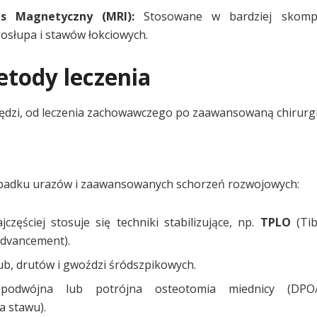
s Magnetyczny (MRI):
Stosowane w bardziej skompl
gosłupa i stawów łokciowych.
etody leczenia
dzi, od leczenia zachowawczego po zaawansowaną chirurgi
zypadku urazów i zaawansowanych schorzeń rozwojowych:
częściej stosuje się techniki stabilizujące, np.
TPLO
(Tib
Advancement).
rub, drutów i gwoździ śródszpikowych.
podwójna lub potrójna osteotomia miednicy (DPO
 stawu).