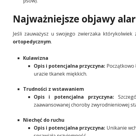
psów).
Najważniejsze objawy alar
Jeśli zauważysz u swojego zwierzaka którykolwie
ortopedycznym
.
Kulawizna
Opis i potencjalna przyczyna:
Początkowo ł
urazie tkanek miękkich.
Trudności z wstawaniem
Opis i potencjalna przyczyna:
Szczegó
zaawansowanej choroby zwyrodnieniowej st
Niechęć do ruchu
Opis i potencjalna przyczyna:
Unikanie wch
sprawiała przyjemność.