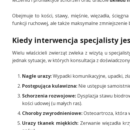
leczeniu i profilaktyce schorzeń oraz urazów
układu 
Obejmuje to kości, stawy, mięśnie, więzadła, ścięgna
funkcji ruchowej, ale także maksymalne zmniejszenie b
Kiedy interwencja specjalisty je
Wielu właścicieli zwierząt zwleka z wizytą u specjali
jednak sytuacje, w których konsultacja z doświadczo
Nagłe urazy:
Wypadki komunikacyjne, upadki, zła
Postępująca kulawizna:
Nie ustępuje samoistni
Schorzenia rozwojowe:
Dysplazja stawu biodrow
kości udowej (u małych ras).
Choroby zwyrodnieniowe:
Osteoartroza, która 
Urazy tkanek miękkich:
Zerwanie więzadła krz