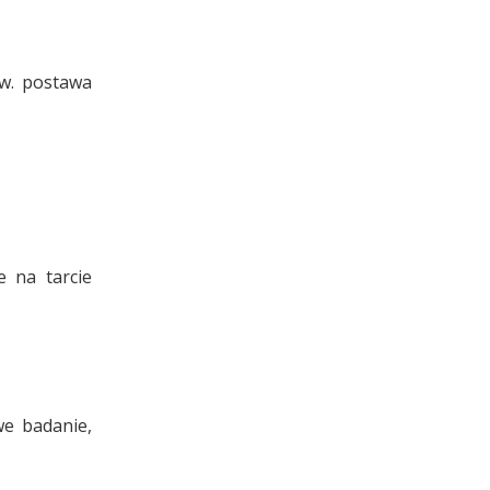
zw. postawa
e na tarcie
e badanie,