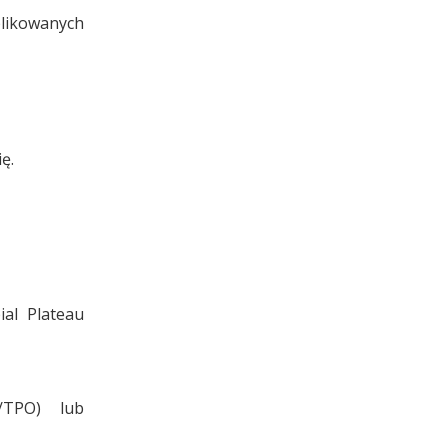
ikowanych
ę.
ial Plateau
/TPO) lub