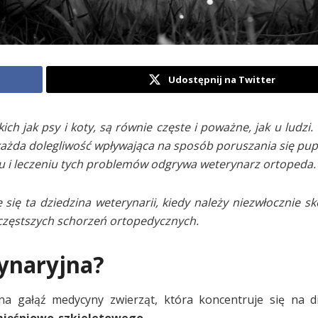
Udostępnij na Twitter
h jak psy i koty, są równie częste i poważne, jak u ludzi.
ażda dolegliwość wpływająca na sposób poruszania się pu
iu i leczeniu tych problemów odgrywa weterynarz ortopeda.
 się ta dziedzina weterynarii, kiedy należy niezwłocznie s
ajczęstszych schorzeń ortopedycznych.
rynaryjna?
na gałąź medycyny zwierząt, która koncentruje się na d