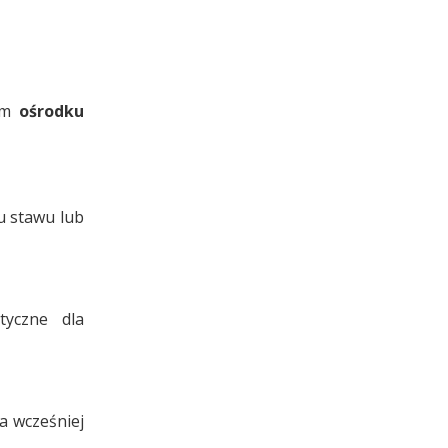
nym
ośrodku
u stawu lub
tyczne dla
a wcześniej