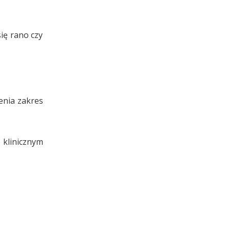
się rano czy
enia zakres
 klinicznym