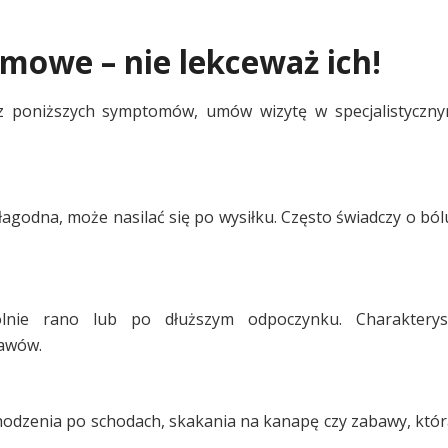
mowe – nie lekceważ ich!
k z poniższych symptomów, umów wizytę w specjalistycz
agodna, może nasilać się po wysiłku. Często świadczy o ból
lnie rano lub po dłuższym odpoczynku. Charakterys
awów.
odzenia po schodach, skakania na kanapę czy zabawy, któr