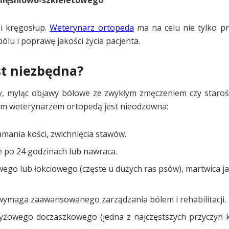
mięśniowo-szkieletowego
.
 i kręgosłup.
Weterynarz ortopeda
ma na celu nie tylko p
ólu i poprawę jakości życia pacjenta.
st niezbędna?
sty, myląc objawy bólowe ze zwykłym zmęczeniem czy starości
nym weterynarzem ortopedą jest nieodzowna:
mania kości, zwichnięcia stawów.
e po 24 godzinach lub nawraca.
ego lub łokciowego (częste u dużych ras psów), martwica j
wymaga zaawansowanego zarządzania bólem i rehabilitacji.
yżowego doczaszkowego (jedna z najczęstszych przyczyn 