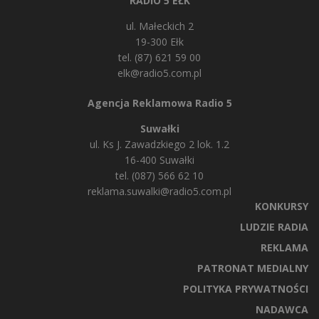
RADIO 5 EŁK
ul. Małeckich 2
19-300 Ełk
tel. (87) 621 59 00
elk@radio5.com.pl
Agencja Reklamowa Radio 5
Suwałki
ul. Ks J. Zawadzkiego 2 lok. 1.2
16-400 Suwałki
tel. (087) 566 62 10
reklama.suwalki@radio5.com.pl
KONKURSY
LUDZIE RADIA
REKLAMA
PATRONAT MEDIALNY
POLITYKA PRYWATNOŚCI
NADAWCA