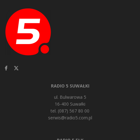
RADIO 5 SUWAŁKI
ul. Bulwarowa 5
16-400 Suwałki
tel. (087) 567 80 00
serwis@radio5.com.pl