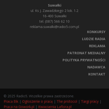
Suwałki
ul. Ks J. Zawadzkiego 2 lok. 1.2
16-400 Suwałki
tel. (087) 566 62 10
reklama.suwalki@radio5.com.pl
KONKURSY
LUDZIE RADIA
REKLAMA
PATRONAT MEDIALNY
POLITYKA PRYWATNOŚCI
NADAWCA
KONTAKT
© 2025 Radio5. Wszelkie prawa zastrzeżone.
Praca Ełk
|
Ogłoszenie o pracę
|
The protocol
|
Targi pracy
|
Praca na Gowork.pl
|
Kwiaciarnia Laflora.pl