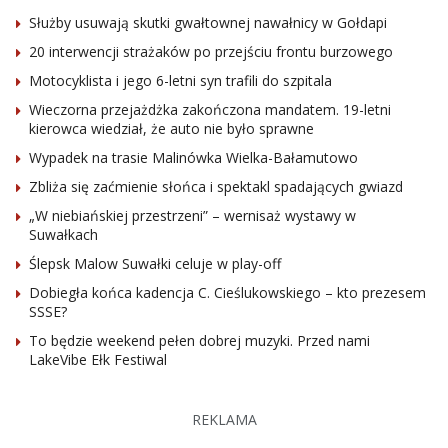
Służby usuwają skutki gwałtownej nawałnicy w Gołdapi
20 interwencji strażaków po przejściu frontu burzowego
Motocyklista i jego 6-letni syn trafili do szpitala
Wieczorna przejażdżka zakończona mandatem. 19-letni
kierowca wiedział, że auto nie było sprawne
Wypadek na trasie Malinówka Wielka-Bałamutowo
Zbliża się zaćmienie słońca i spektakl spadających gwiazd
„W niebiańskiej przestrzeni” – wernisaż wystawy w
Suwałkach
Ślepsk Malow Suwałki celuje w play-off
Dobiegła końca kadencja C. Cieślukowskiego – kto prezesem
SSSE?
To będzie weekend pełen dobrej muzyki. Przed nami
LakeVibe Ełk Festiwal
REKLAMA