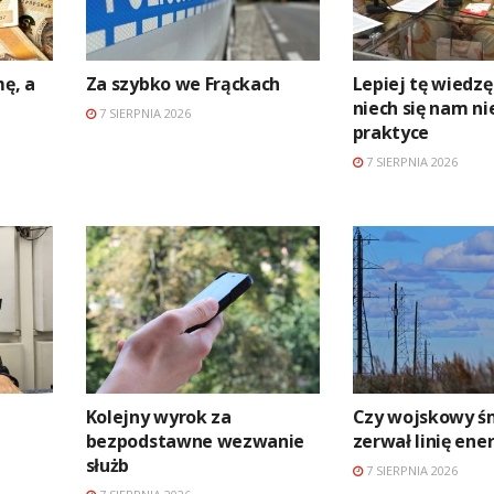
mę, a
Za szybko we Frąckach
Lepiej tę wiedzę
niech się nam ni
7 SIERPNIA 2026
praktyce
7 SIERPNIA 2026
Kolejny wyrok za
Czy wojskowy ś
bezpodstawne wezwanie
zerwał linię en
służb
7 SIERPNIA 2026