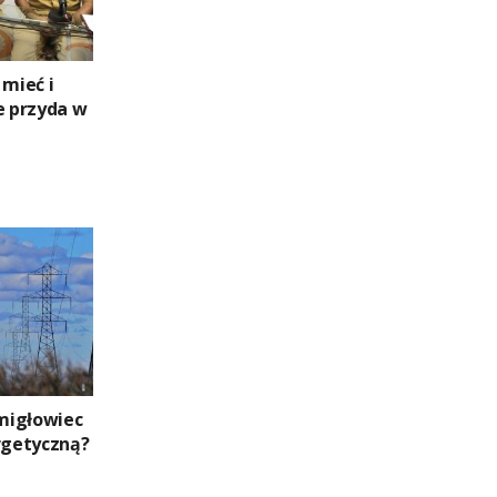
 mieć i
e przyda w
migłowiec
ergetyczną?