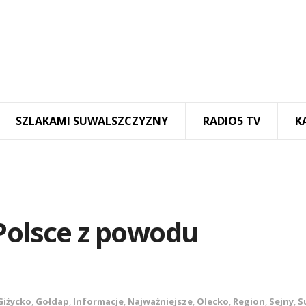
SZLAKAMI SUWALSZCZYZNY
RADIO5 TV
K
Polsce z powodu
Giżycko
,
Gołdap
,
Informacje
,
Najważniejsze
,
Olecko
,
Region
,
Sejny
,
S