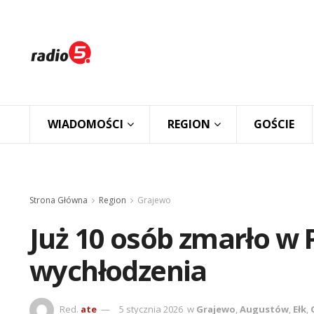
WIADOMOŚCI
REGION
GOŚCIE
Strona Główna
Region
Grajewo
Już 10 osób zmarło w 
wychłodzenia
Red.
ate
5 stycznia 2026
w
Grajewo
,
Augustów
,
Ełk
,