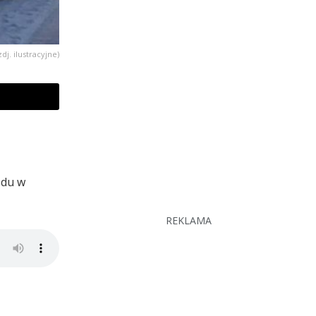
dj. ilustracyjne)
odu w
REKLAMA