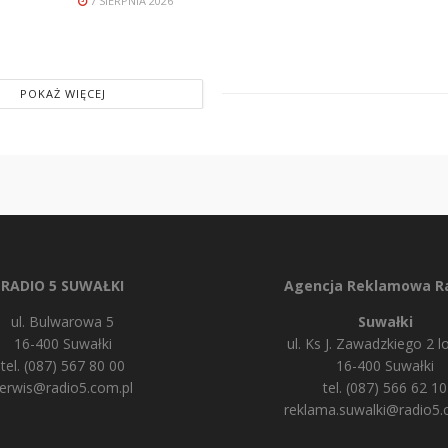
7 SIERPNIA 2026
POKAŻ WIĘCEJ
RADIO 5 SUWAŁKI
Agencja Reklamowa Ra
ul. Bulwarowa 5
Suwałki
16-400 Suwałki
ul. Ks J. Zawadzkiego 2 lo
tel. (087) 567 80 00
16-400 Suwałki
erwis@radio5.com.pl
tel. (087) 566 62 10
reklama.suwalki@radio5.