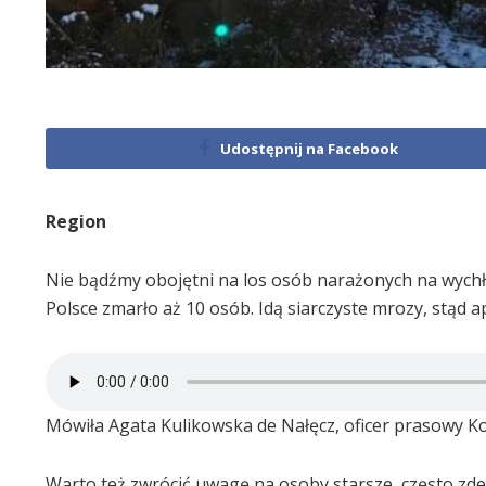
Udostępnij na Facebook
Region
Nie bądźmy obojętni na los osób narażonych na wychło
Polsce zmarło aż 10 osób. Idą siarczyste mrozy, stąd a
Mówiła Agata Kulikowska de Nałęcz, oficer prasowy Ko
Warto też zwrócić uwagę na osoby starsze, często zd