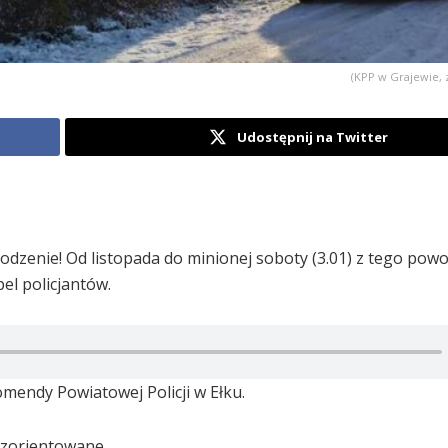
(KPP w Grajewie, z
Udostępnij na Twitter
dzenie! Od listopada do minionej soboty (3.01) z tego pow
pel policjantów.
mendy Powiatowej Policji w Ełku.
ezorientowane.