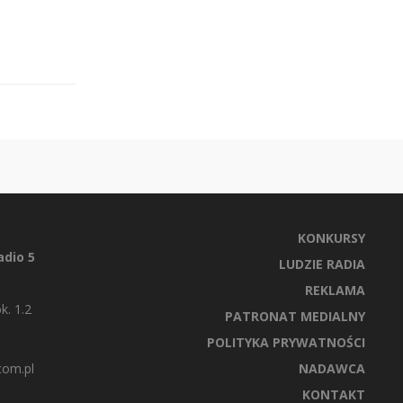
KONKURSY
dio 5
LUDZIE RADIA
REKLAMA
k. 1.2
PATRONAT MEDIALNY
POLITYKA PRYWATNOŚCI
com.pl
NADAWCA
KONTAKT