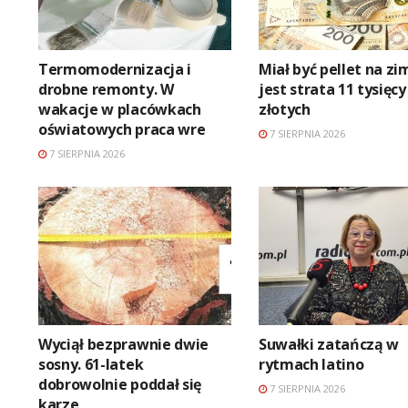
Termomodernizacja i
Miał być pellet na zi
drobne remonty. W
jest strata 11 tysięcy
wakacje w placówkach
złotych
oświatowych praca wre
7 SIERPNIA 2026
7 SIERPNIA 2026
Wyciął bezprawnie dwie
Suwałki zatańczą w
sosny. 61-latek
rytmach latino
dobrowolnie poddał się
7 SIERPNIA 2026
karze