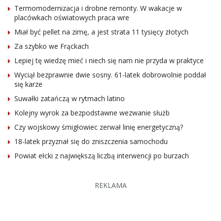
Termomodernizacja i drobne remonty. W wakacje w
placówkach oświatowych praca wre
Miał być pellet na zimę, a jest strata 11 tysięcy złotych
Za szybko we Frąckach
Lepiej tę wiedzę mieć i niech się nam nie przyda w praktyce
Wyciął bezprawnie dwie sosny. 61-latek dobrowolnie poddał
się karze
Suwałki zatańczą w rytmach latino
Kolejny wyrok za bezpodstawne wezwanie służb
Czy wojskowy śmigłowiec zerwał linię energetyczną?
18-latek przyznał się do zniszczenia samochodu
Powiat ełcki z największą liczbą interwencji po burzach
REKLAMA