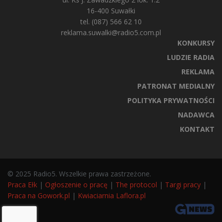
16-400 Suwałki
tel. (087) 566 62 10
reklama.suwalki@radio5.com.pl
KONKURSY
LUDZIE RADIA
REKLAMA
PATRONAT MEDIALNY
POLITYKA PRYWATNOŚCI
NADAWCA
KONTAKT
© 2025 Radio5. Wszelkie prawa zastrzeżone.
Praca Ełk
|
Ogłoszenie o pracę
|
The protocol
|
Targi pracy
|
Praca na Gowork.pl
|
Kwiaciarnia Laflora.pl