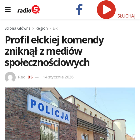
SŁUCHAJ
Strona Główna
Region
Ełk
Profil ełckiej komendy
zniknął z mediów
społecznościowych
Red.
BS
14 stycznia 2026