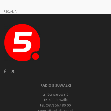
REKLAMA
RADIO 5 SUWAŁKI
ul. Bulwarowa 5
16-400 Suwałki
tel. (087) 567 80 00
serwis@radio5.com.pl