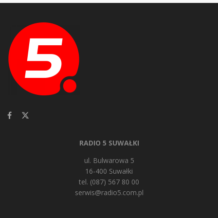
RADIO 5 SUWAŁKI
ul. Bulwarowa 5
16-400 Suwałki
tel. (087) 567 80 00
serwis@radio5.com.pl