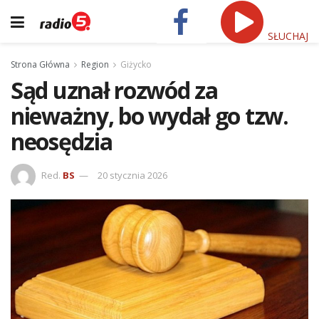
SŁUCHAJ
Strona Główna
Region
Giżycko
Sąd uznał rozwód za
nieważny, bo wydał go tzw.
neosędzia
Red.
BS
20 stycznia 2026