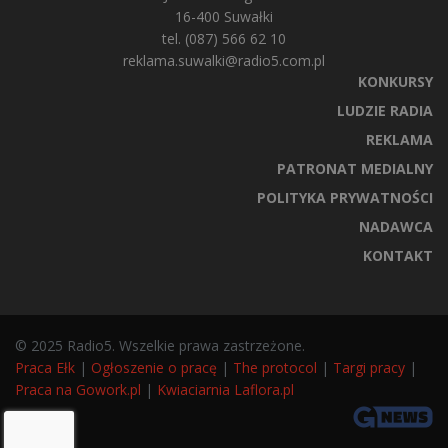
16-400 Suwałki
tel. (087) 566 62 10
reklama.suwalki@radio5.com.pl
KONKURSY
LUDZIE RADIA
REKLAMA
PATRONAT MEDIALNY
POLITYKA PRYWATNOŚCI
NADAWCA
KONTAKT
© 2025 Radio5. Wszelkie prawa zastrzeżone.
Praca Ełk
|
Ogłoszenie o pracę
|
The protocol
|
Targi pracy
|
Praca na Gowork.pl
|
Kwiaciarnia Laflora.pl