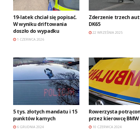
19-latek chciał się popisać.
Zderzenie trzech aut
W wyniku driftowania
DK65
doszło do wypadku
22 WRZEŚNIA 2025
1 CZERWCA 2026
5 tys. złotych mandatu i 15
Rowerzysta potrąco
punktów karnych
przez kierowcę BMW
6 GRUDNIA 2024
10 CZERWCA 2024