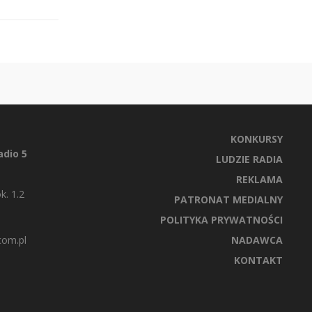
KONKURSY
dio 5
LUDZIE RADIA
REKLAMA
k. 1.2
PATRONAT MEDIALNY
POLITYKA PRYWATNOŚCI
com.pl
NADAWCA
KONTAKT