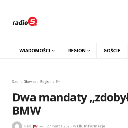
WIADOMOŚCI
REGION
GOŚCIE
Strona Główna
Region
Ełk
Dwa mandaty „zdobył
BMW
Red.
JW
27 marca 2026
w
Ełk
,
Informacje