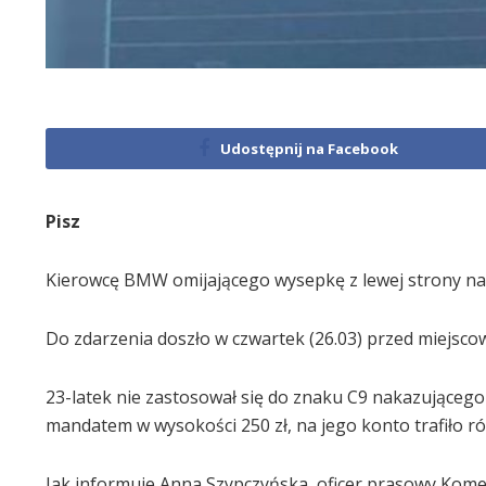
Udostępnij na Facebook
Pisz
Kierowcę BMW omijającego wysepkę z lewej strony nagr
Do zdarzenia doszło w czwartek (26.03) przed miejscow
23-latek nie zastosował się do znaku C9 nakazującego
mandatem w wysokości 250 zł, na jego konto trafiło r
Jak informuje Anna Szypczyńska, oficer prasowy Komend