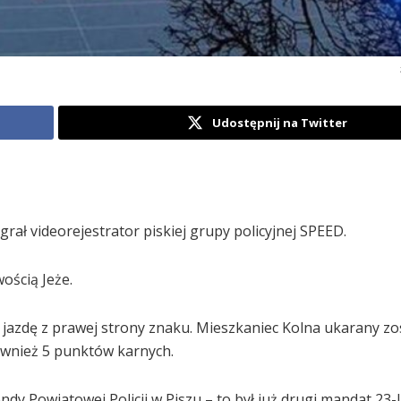
Udostępnij na Twitter
ał videorejestrator piskiej grupy policyjnej SPEED.
ością Jeże.
 jazdę z prawej strony znaku. Mieszkaniec Kolna ukarany zo
ównież 5 punktów karnych.
y Powiatowej Policji w Piszu – to był już drugi mandat 23-