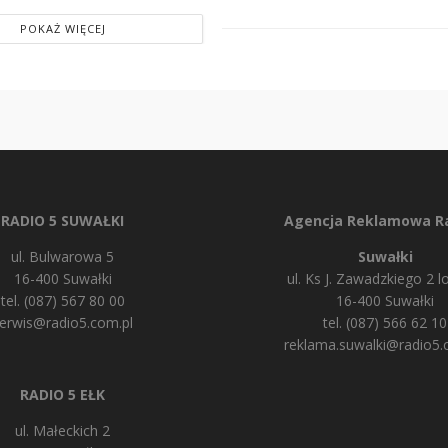
POKAŻ WIĘCEJ
RADIO 5 SUWAŁKI
Agencja Reklamowa Ra
ul. Bulwarowa 5
Suwałki
16-400 Suwałki
ul. Ks J. Zawadzkiego 2 lo
tel. (087) 567 80 00
16-400 Suwałki
erwis@radio5.com.pl
tel. (087) 566 62 10
reklama.suwalki@radio5.
RADIO 5 EŁK
ul. Małeckich 2