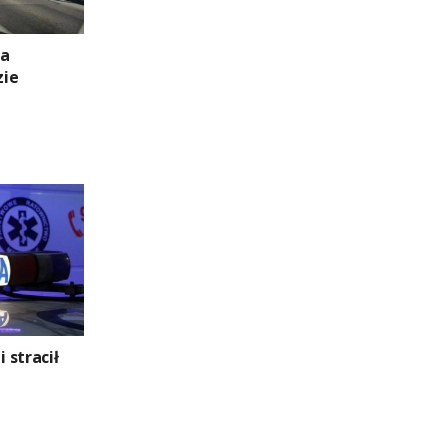
na
zie
i stracił