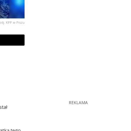
zdj. KPP w Piszu
REKLAMA
stał
latka tego