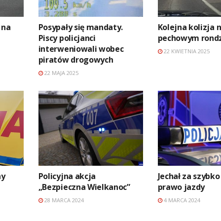
 na
Posypały się mandaty.
Kolejna kolizja 
Piscy policjanci
pechowym rond
interweniowali wobec
22 KWIETNIA 2025
piratów drogowych
22 MAJA 2025
ny
Policyjna akcja
Jechał za szybko 
„Bezpieczna Wielkanoc”
prawo jazdy
28 MARCA 2024
4 MARCA 2024