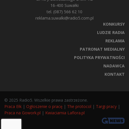
16-400 Suwałki
tel. (087) 566 62 10
reklama.suwalki@radio5.com.pl
KONKURSY
LUDZIE RADIA
REKLAMA
PATRONAT MEDIALNY
POLITYKA PRYWATNOŚCI
NADAWCA
KONTAKT
© 2025 Radio5. Wszelkie prawa zastrzeżone.
Praca Ełk
|
Ogłoszenie o pracę
|
The protocol
|
Targi pracy
|
Praca na Gowork.pl
|
Kwiaciarnia Laflora.pl