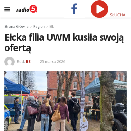
SŁUCHAJ
Strona Główna
Region
Ełk
Ełcka filia UWM kusiła swoją
ofertą
Red.
BS
25 marca 2026