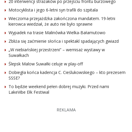
20 interwencji strażaków po przejściu frontu burzowego
Motocyklista i jego 6-letni syn trafili do szpitala
Wieczorna przejażdżka zakończona mandatem. 19-letni
kierowca wiedział, że auto nie było sprawne
Wypadek na trasie Malinówka Wielka-Bałamutowo
Zbliża się zaćmienie słońca i spektakl spadających gwiazd
„W niebiańskiej przestrzeni” – wernisaż wystawy w
Suwałkach
Ślepsk Malow Suwałki celuje w play-off
Dobiegła końca kadencja C. Cieślukowskiego – kto prezesem
SSSE?
To będzie weekend pełen dobrej muzyki. Przed nami
LakeVibe Ełk Festiwal
REKLAMA