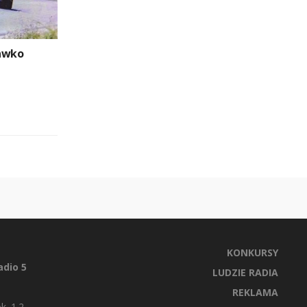
rawko
KONKURSY
dio 5
LUDZIE RADIA
REKLAMA
k. 1.2