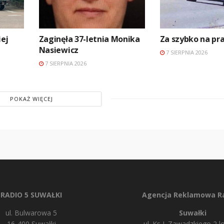
ej
Zaginęła 37-letnia Monika
Za szybko na p
Nasiewicz
7 SIERPNIA 2026
7 SIERPNIA 2026
POKAŻ WIĘCEJ
RADIO 5 SUWAŁKI
Agencja Reklamowa Ra
ul. Bulwarowa 5
Suwałki
16-400 Suwałki
ul. Ks J. Zawadzkiego 2 lo