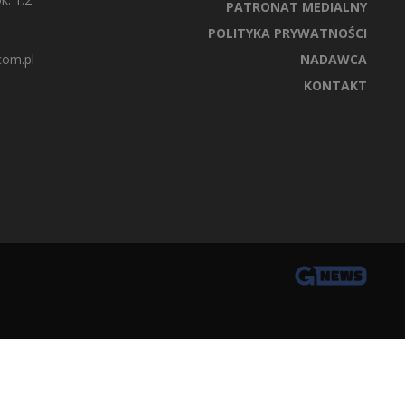
PATRONAT MEDIALNY
POLITYKA PRYWATNOŚCI
com.pl
NADAWCA
KONTAKT