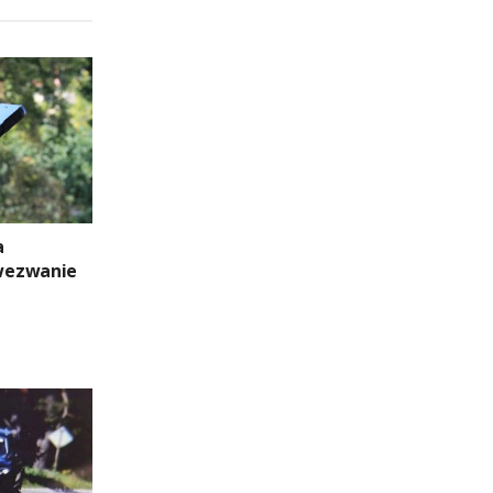
a
wezwanie