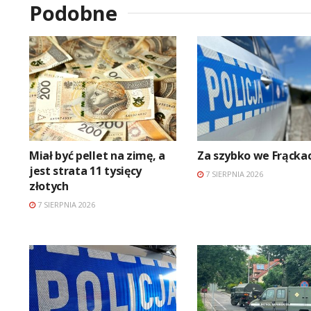
Podobne
Miał być pellet na zimę, a
Za szybko we Frącka
jest strata 11 tysięcy
7 SIERPNIA 2026
złotych
7 SIERPNIA 2026