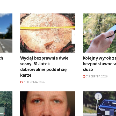
ch
Wyciął bezprawnie dwie
Kolejny wyrok z
sosny. 61-latek
bezpodstawne 
dobrowolnie poddał się
służb
karze
7 SIERPNIA 2026
7 SIERPNIA 2026