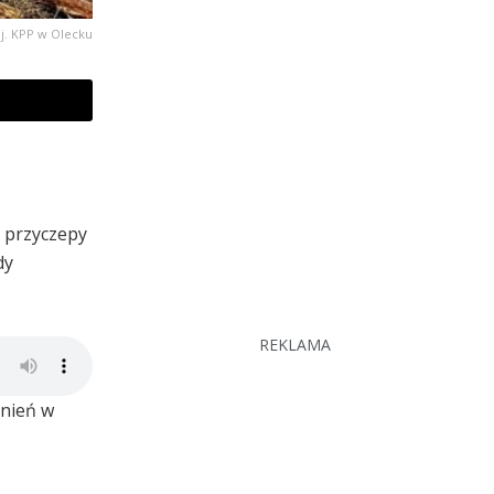
j. KPP w Olecku
z przyczepy
dy
REKLAMA
dnień w