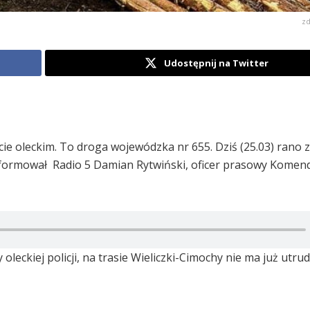
zd
Udostępnij na Twitter
ie oleckim. To droga wojewódzka nr 655. Dziś (25.03) rano 
ormował Radio 5 Damian Rytwiński, oficer prasowy Komen
oleckiej policji, na trasie Wieliczki-Cimochy nie ma już utru