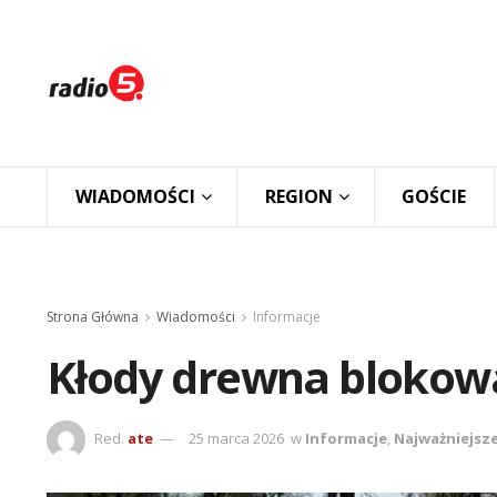
WIADOMOŚCI
REGION
GOŚCIE
Strona Główna
Wiadomości
Informacje
Kłody drewna blokowa
Red.
ate
25 marca 2026
w
Informacje
,
Najważniejsz