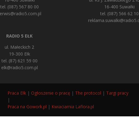
tel. (087) 567 80 00
16-400 Suwałki
erwis@radio5.com.pl
tel. (087) 566 62 10
reklama.suwalki@radio5.
RADIO 5 EŁK
ul. Małeckich 2
19-300 Ełk
tel. (87) 621 59 00
elk@radio5.com.pl
Praca Ełk
|
Ogłoszenie o pracę
|
The protocol
|
Targi pracy
|
Praca na Gowork.pl
|
Kwiaciarnia Laflora.pl