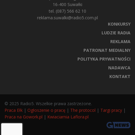
16-400 Suwałki
tel. (087) 566 62 10
reklama.suwalki@radio5.com.pl
KONKURSY
LUDZIE RADIA
REKLAMA
PATRONAT MEDIALNY
POLITYKA PRYWATNOŚCI
NADAWCA
KONTAKT
© 2025 Radio5. Wszelkie prawa zastrzeżone.
Praca Ełk
|
Ogłoszenie o pracę
|
The protocol
|
Targi pracy
|
Praca na Gowork.pl
|
Kwiaciarnia Laflora.pl