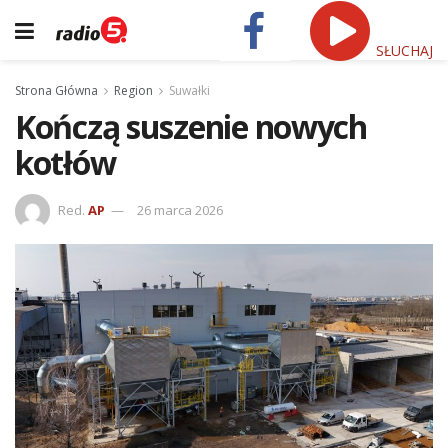
SŁUCHAJ
Strona Główna
Region
Suwałki
Kończą suszenie nowych
kotłów
Red.
AP
26 marca 2026