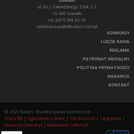
Suwałki
ul. Ks J. Zawadzkiego 2 lok. 1.2
16-400 Suwałki
tel. (087) 566 62 10
reklama.suwalki@radio5.com.pl
KONKURSY
LUDZIE RADIA
REKLAMA
PATRONAT MEDIALNY
POLITYKA PRYWATNOŚCI
NADAWCA
KONTAKT
© 2025 Radio5. Wszelkie prawa zastrzeżone.
Praca Ełk
|
Ogłoszenie o pracę
|
The protocol
|
Targi pracy
|
Praca na Gowork.pl
|
Kwiaciarnia Laflora.pl