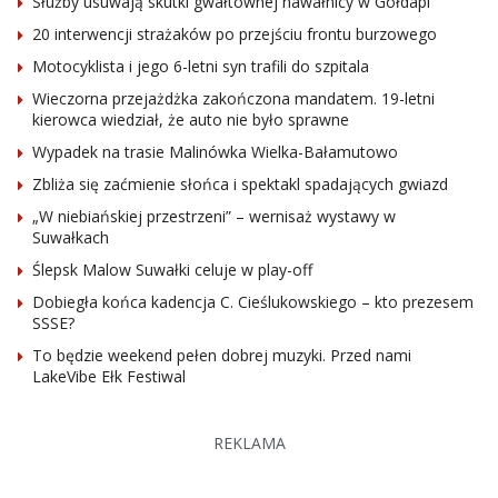
Służby usuwają skutki gwałtownej nawałnicy w Gołdapi
20 interwencji strażaków po przejściu frontu burzowego
Motocyklista i jego 6-letni syn trafili do szpitala
Wieczorna przejażdżka zakończona mandatem. 19-letni
kierowca wiedział, że auto nie było sprawne
Wypadek na trasie Malinówka Wielka-Bałamutowo
Zbliża się zaćmienie słońca i spektakl spadających gwiazd
„W niebiańskiej przestrzeni” – wernisaż wystawy w
Suwałkach
Ślepsk Malow Suwałki celuje w play-off
Dobiegła końca kadencja C. Cieślukowskiego – kto prezesem
SSSE?
To będzie weekend pełen dobrej muzyki. Przed nami
LakeVibe Ełk Festiwal
REKLAMA