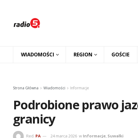
WIADOMOŚCI
REGION
GOŚCIE
Strona Główna
Wiadomości
Informacje
Podrobione prawo ja
granicy
Red.
PA
24 marca 2026
w
Informacje
,
Suwałki