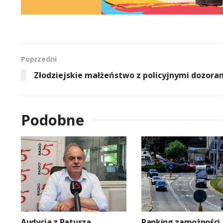
Poprzedni
Złodziejskie małżeństwo z policyjnymi dozora
Podobne
Audycja z Ratusza
Ranking zamożności