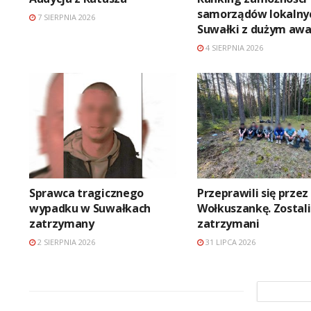
samorządów lokalny
7 SIERPNIA 2026
Suwałki z dużym aw
4 SIERPNIA 2026
Sprawca tragicznego
Przeprawili się przez
wypadku w Suwałkach
Wołkuszankę. Zostali
zatrzymany
zatrzymani
2 SIERPNIA 2026
31 LIPCA 2026