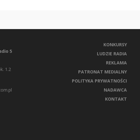
KONKURSY
dio 5
LUDZIE RADIA
REKLAMA
k. 1.2
PATRONAT MEDIALNY
POLITYKA PRYWATNOŚCI
com.pl
NADAWCA
KONTAKT