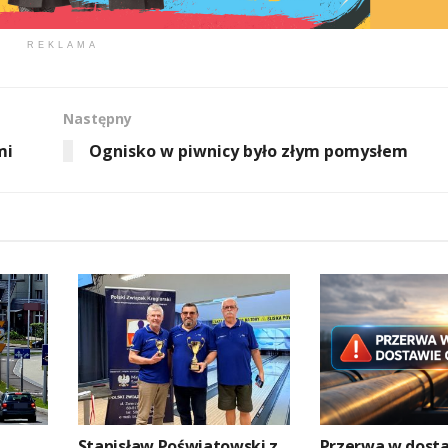
REKLAMA
Następny
mi
Ognisko w piwnicy było złym pomysłem
Stanisław Poświatowski z
Przerwa w dosta