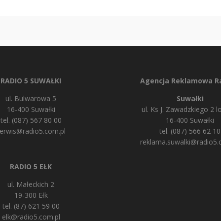
RADIO 5 SUWAŁKI
Agencja Reklamowa Ra
ul. Bulwarowa 5
Suwałki
16-400 Suwałki
ul. Ks J. Zawadzkiego 2 lo
tel. (087) 567 80 00
16-400 Suwałki
erwis@radio5.com.pl
tel. (087) 566 62 10
reklama.suwalki@radio5.
RADIO 5 EŁK
ul. Małeckich 2
19-300 Ełk
tel. (87) 621 59 00
elk@radio5.com.pl