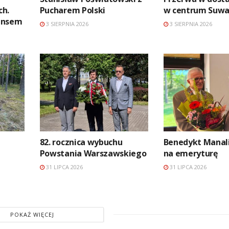
ch.
Pucharem Polski
w centrum Suwa
ansem
3 SIERPNIA 2026
3 SIERPNIA 2026
82. rocznica wybuchu
Benedykt Manali
Powstania Warszawskiego
na emeryturę
31 LIPCA 2026
31 LIPCA 2026
POKAŻ WIĘCEJ