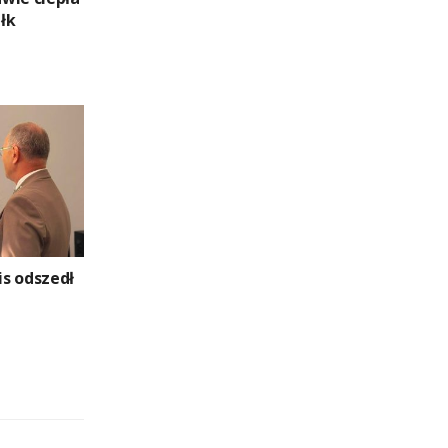
łk
s odszedł