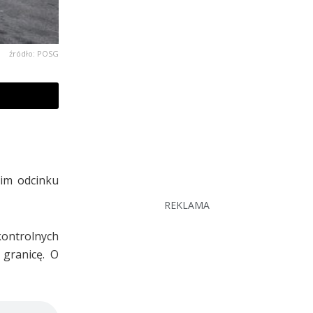
źródło: POSG
kim odcinku
REKLAMA
kontrolnych
 granicę. O