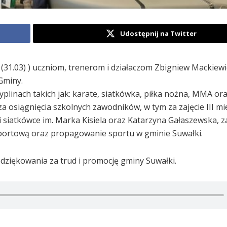
Udostępnij na Twitter
(31.03) ) uczniom, trenerom i działaczom Zbigniew Mackiewi
Gminy.
plinach takich jak: karate, siatkówka, piłka nożna, MMA ora
 osiągnięcia szkolnych zawodników, w tym za zajęcie III mi
 siatkówce im. Marka Kisiela oraz Katarzyna Gałaszewska, z
portową oraz propagowanie sportu w gminie Suwałki.
dziękowania za trud i promocję gminy Suwałki.