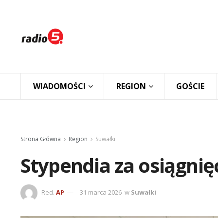
WIADOMOŚCI
REGION
GOŚCIE
Strona Główna
Region
Suwałki
Stypendia za osiągnię
Red.
AP
31 marca 2026
w
Suwałki