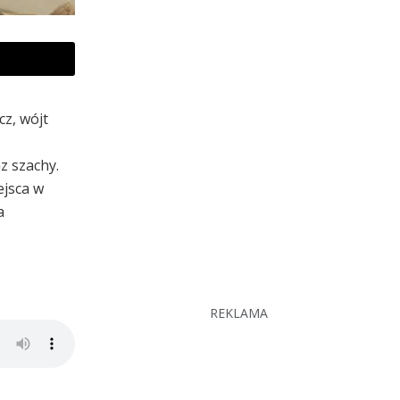
cz, wójt
z szachy.
ejsca w
a
REKLAMA