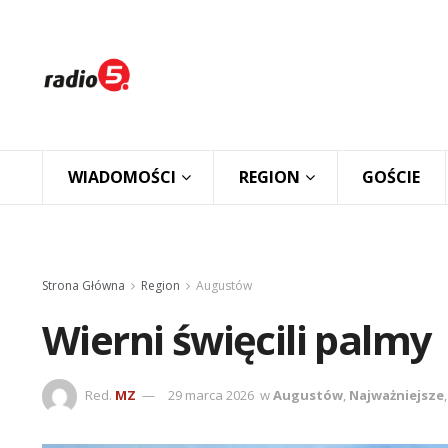
WIADOMOŚCI
REGION
GOŚCIE
Strona Główna
Region
Augustów
Wierni święcili palmy
Red.
MZ
29 marca 2026
w
Augustów
,
Najważniejsze