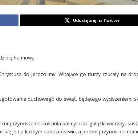
Udostępnij na Twitter
edzielę Palmową.
hrystusa do Jerozolimy. Witające go tłumy rzucały na dro
.
ygotowania duchowego do świąt, będącego wyciszeniem, s
rni przynoszą do kościoła palmy oraz gałązki wierzby, susz
ęci się je na każdym nabożeństwie, a potem przynosi do dom