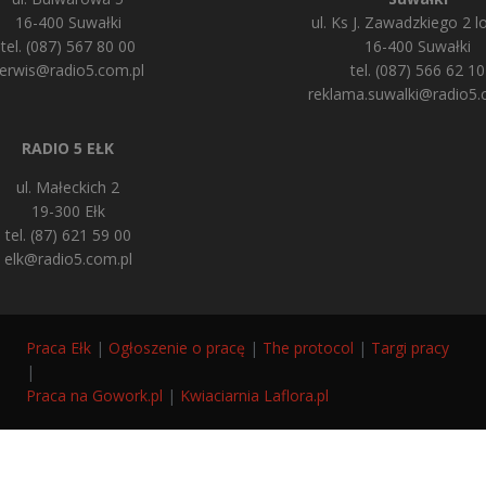
16-400 Suwałki
ul. Ks J. Zawadzkiego 2 lo
tel. (087) 567 80 00
16-400 Suwałki
erwis@radio5.com.pl
tel. (087) 566 62 10
reklama.suwalki@radio5.
RADIO 5 EŁK
ul. Małeckich 2
19-300 Ełk
tel. (87) 621 59 00
elk@radio5.com.pl
Praca Ełk
|
Ogłoszenie o pracę
|
The protocol
|
Targi pracy
|
Praca na Gowork.pl
|
Kwiaciarnia Laflora.pl