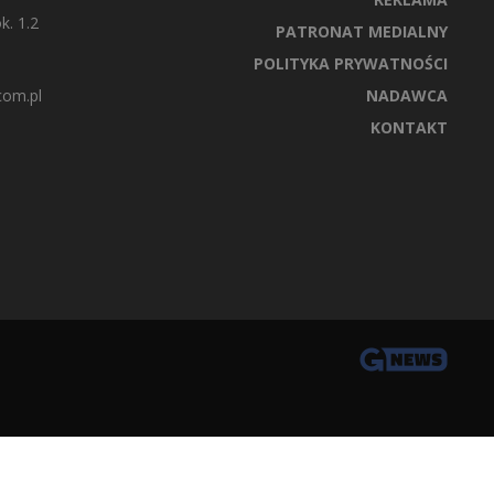
k. 1.2
PATRONAT MEDIALNY
POLITYKA PRYWATNOŚCI
com.pl
NADAWCA
KONTAKT