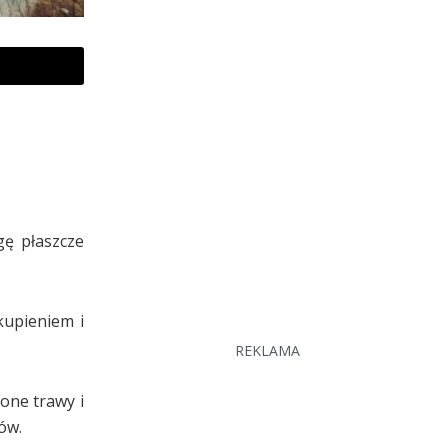
gę płaszcze
kupieniem i
REKLAMA
one trawy i
ów.