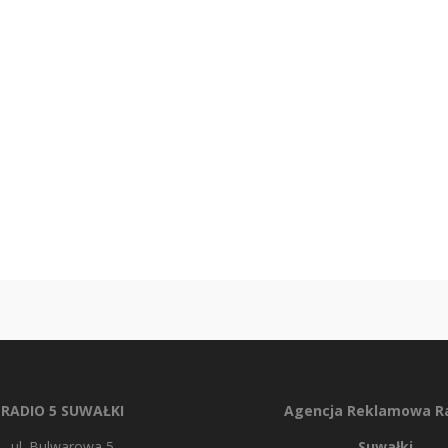
RADIO 5 SUWAŁKI
Agencja Reklamowa Ra
ul. Bulwarowa 5
Suwałki