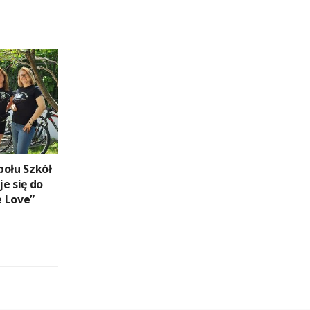
połu Szkół
e się do
 Love”