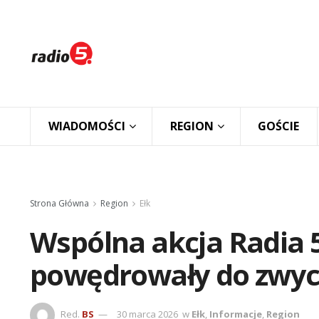
WIADOMOŚCI
REGION
GOŚCIE
Strona Główna
Region
Ełk
Wspólna akcja Radia 5 
powędrowały do zwyc
Red.
BS
30 marca 2026
w
Ełk
,
Informacje
,
Region