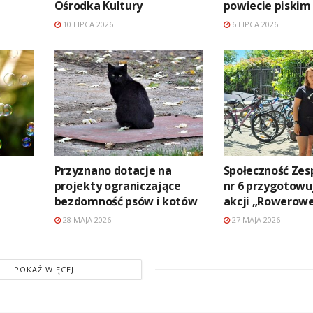
Ośrodka Kultury
powiecie piskim
10 LIPCA 2026
6 LIPCA 2026
Przyznano dotacje na
Społeczność Zes
projekty ograniczające
nr 6 przygotowuj
bezdomność psów i kotów
akcji „Rowerowe
28 MAJA 2026
27 MAJA 2026
POKAŻ WIĘCEJ