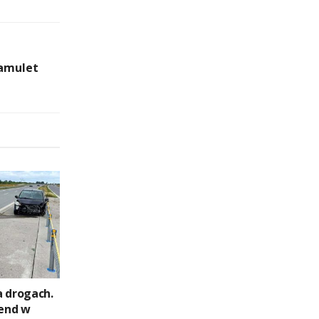
 amulet
na drogach.
end w