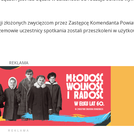
ulacji złożonych zwycięzcom przez Zastępcę Komendanta Pow
przemowie uczestnicy spotkania zostali przeszkoleni w użytk
REKLAMA
REKLAMA