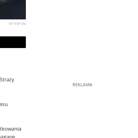
KP PSP Ełk
Straży
REKLAMA
resu
ytkowania
ymagane