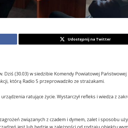
Udostępnij na Twitter
w. Dziś (30.03) w siedzibie Komendy Powiatowej Państwowej 
cji, którą Radio 5 przeprowadziło ze strażakami.
urządzenia ratujące życie. Wystarczył refleks i wiedza z zak
zagrożeń związanych z czadem i dymem, zalet i sposobu uż
urządzeń jest lub będzie w zależności od rodzaju obiektu w