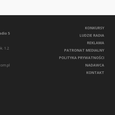
KONKURSY
dio 5
LUDZIE RADIA
REKLAMA
k. 1.2
PATRONAT MEDIALNY
POLITYKA PRYWATNOŚCI
com.pl
NADAWCA
KONTAKT