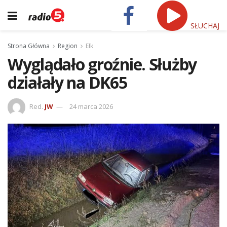
SŁUCHAJ
Strona Główna
Region
Ełk
Wyglądało groźnie. Służby
działały na DK65
Red.
JW
24 marca 2026