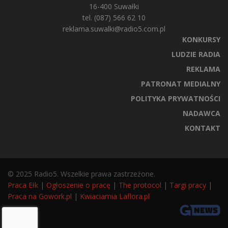
16-400 Suwałki
tel. (087) 566 62 10
reklama.suwalki@radio5.com.pl
KONKURSY
LUDZIE RADIA
REKLAMA
PATRONAT MEDIALNY
POLITYKA PRYWATNOŚCI
NADAWCA
KONTAKT
© 2025 Radio5. Wszelkie prawa zastrzeżone.
Praca Ełk
|
Ogłoszenie o pracę
|
The protocol
|
Targi pracy
|
Praca na Gowork.pl
|
Kwiaciarnia Laflora.pl