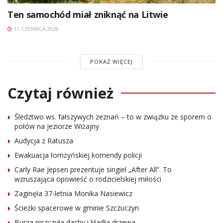
Ten samochód miał zniknąć na Litwie
11 CZERWCA 2026
POKAŻ WIĘCEJ
Czytaj również
Śledztwo ws. fałszywych zeznań – to w związku ze sporem o
połów na jeziorze Wiżajny
Audycja z Ratusza
Ewakuacja łomżyńskiej komendy policji
Carly Rae Jepsen prezentuje singiel „After All”. To
wzruszająca opowieść o rodzicielskiej miłości
Zaginęła 37-letnia Monika Nasiewicz
Ścieżki spacerowe w gminie Szczuczyn
Burza niszczyła dachy i kładła drzewa