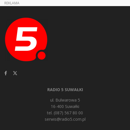
REKLAMA
RADIO 5 SUWAŁKI
ul. Bulwarowa 5
16-400 Suwałki
tel. (087) 567 80 00
serwis@radio5.com.pl