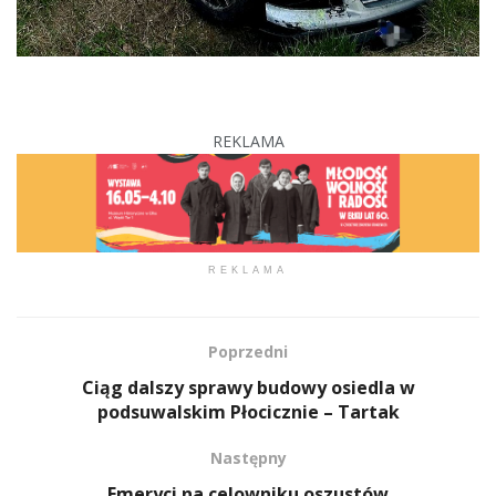
REKLAMA
REKLAMA
Poprzedni
Ciąg dalszy sprawy budowy osiedla w
podsuwalskim Płocicznie – Tartak
Następny
Emeryci na celowniku oszustów