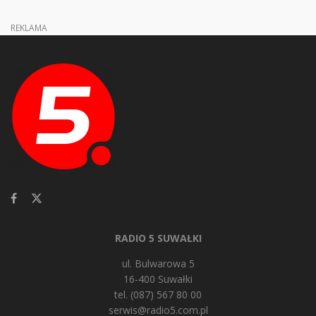
REKLAMA
RADIO 5 SUWAŁKI
ul. Bulwarowa 5
16-400 Suwałki
tel. (087) 567 80 00
serwis@radio5.com.pl