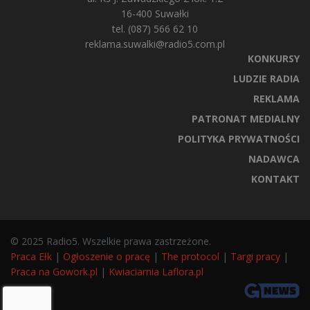
16-400 Suwałki
tel. (087) 566 62 10
reklama.suwalki@radio5.com.pl
KONKURSY
LUDZIE RADIA
REKLAMA
PATRONAT MEDIALNY
POLITYKA PRYWATNOŚCI
NADAWCA
KONTAKT
© 2025 Radio5. Wszelkie prawa zastrzeżone.
Praca Ełk
|
Ogłoszenie o pracę
|
The protocol
|
Targi pracy
|
Praca na Gowork.pl
|
Kwiaciarnia Laflora.pl