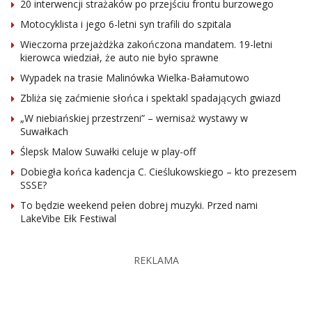
20 interwencji strażaków po przejściu frontu burzowego
Motocyklista i jego 6-letni syn trafili do szpitala
Wieczorna przejażdżka zakończona mandatem. 19-letni
kierowca wiedział, że auto nie było sprawne
Wypadek na trasie Malinówka Wielka-Bałamutowo
Zbliża się zaćmienie słońca i spektakl spadających gwiazd
„W niebiańskiej przestrzeni” – wernisaż wystawy w
Suwałkach
Ślepsk Malow Suwałki celuje w play-off
Dobiegła końca kadencja C. Cieślukowskiego – kto prezesem
SSSE?
To będzie weekend pełen dobrej muzyki. Przed nami
LakeVibe Ełk Festiwal
REKLAMA