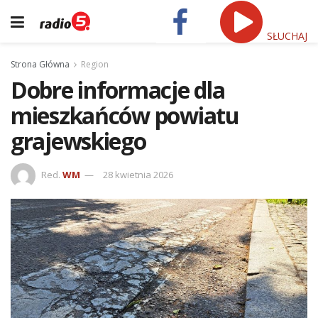
SŁUCHAJ
Strona Główna
Region
Dobre informacje dla
mieszkańców powiatu
grajewskiego
Red.
WM
28 kwietnia 2026