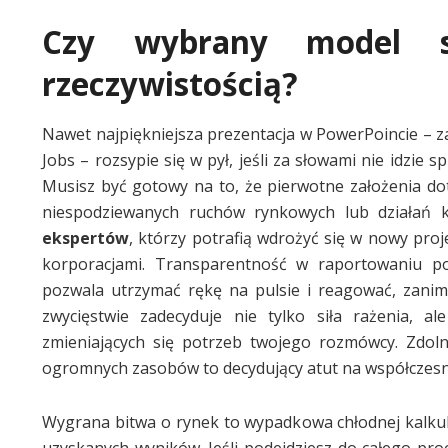
Czy wybrany model s
rzeczywistością?
Nawet najpiękniejsza prezentacja w PowerPoincie – z
Jobs – rozsypie się w pył, jeśli za słowami nie idzi
Musisz być gotowy na to, że pierwotne założenia d
niespodziewanych ruchów rynkowych lub działań k
ekspertów
, którzy potrafią wdrożyć się w nowy pro
korporacjami. Transparentność w raportowaniu p
pozwala utrzymać rękę na pulsie i reagować, zanim
zwycięstwie zadecyduje nie tylko siła rażenia, a
zmieniających się potrzeb twojego rozmówcy. Zdo
ogromnych zasobów to decydujący atut na współczesn
Wygrana bitwa o rynek to wypadkowa chłodnej kalkul
uzyskanych wyników. Jeśli podejdziesz do całego pro