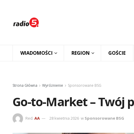
WIADOMOŚCI
REGION
GOŚCIE
Strona Główna
Wyróżnienie
Sponsorowane BSG
Go-to-Market – Twój p
Red.
AA
28 kwietnia 2026
w
Sponsorowane BSG