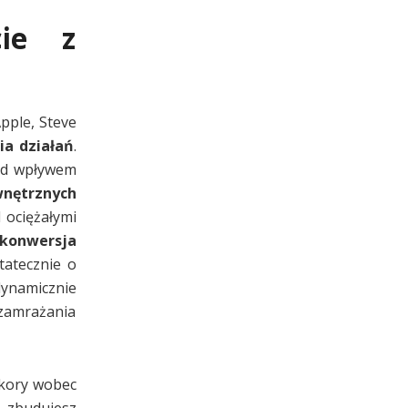
cie z
pple, Steve
ia działań
.
pod wpływem
nętrznych
 ociężałymi
konwersja
tatecznie o
ynamicznie
zamrażania
okory wobec
, zbudujesz