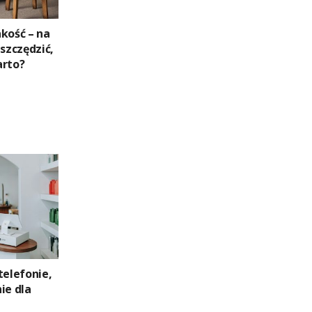
kość – na
zczędzić,
arto?
telefonie,
ie dla