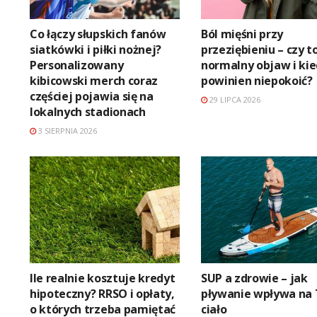
Co łączy słupskich fanów
Ból mięśni przy
siatkówki i piłki nożnej?
przeziębieniu – czy t
Personalizowany
normalny objaw i ki
kibicowski merch coraz
powinien niepokoić?
częściej pojawia się na
29 LIPCA 2026
lokalnych stadionach
3 SIERPNIA 2026
Ile realnie kosztuje kredyt
SUP a zdrowie – jak
hipoteczny? RRSO i opłaty,
pływanie wpływa na
o których trzeba pamiętać
ciało