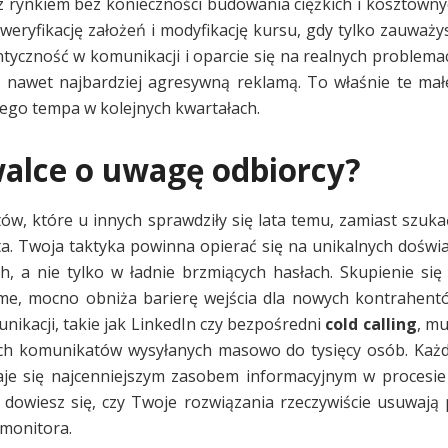
 rynkiem bez konieczności budowania ciężkich i kosztowny
eryfikację założeń i modyfikację kursu, gdy tylko zauważy
ntyczność w komunikacji i oparcie się na realnych problema
 nawet najbardziej agresywną reklamą. To właśnie te mał
iego tempa w kolejnych kwartałach.
walce o uwagę odbiorcy?
, które u innych sprawdziły się lata temu, zamiast szuka
ta. Twoja taktyka powinna opierać się na unikalnych doświa
ch, a nie tylko w ładnie brzmiących hasłach. Skupienie si
alme, mocno obniża barierę wejścia dla nowych kontrahent
nikacji, takie jak LinkedIn czy bezpośredni
cold calling
, mu
nych komunikatów wysyłanych masowo do tysięcy osób. Każd
aje się najcenniejszym zasobem informacyjnym w procesie
dowiesz się, czy Twoje rozwiązania rzeczywiście usuwają
 monitora.