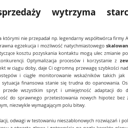
przedaży wytrzyma star
a którymi nie przepadał np. legendarny współtwórca firmy A
e sprawna egzekucja i możliwość natychmiastowego
skalowan
otyczące kosztu pozyskania kontaktu mogą ulec zmianie 
onkurencji. Optymalizacja procesów i korzystanie z
zew
jekt w ciągu doby, daje Ci ogromną przewagę szybkości nad
ostępów i ciągłe monitorowanie wskaźników takich jak
 sytuacja finansowa stanie się trudna do opanowania. Os
le przede wszystkim spryt i umiejętność adaptacji do d
lność do sprawnego przetestowania nowych hipotez bez 
ym, niezwykle wymagającym polu bitwy.
acji, odwagi w testowaniu nieszablonowych rozwiązań i p
cesu z otwartą głową i gotowością na nagłą korektę planu