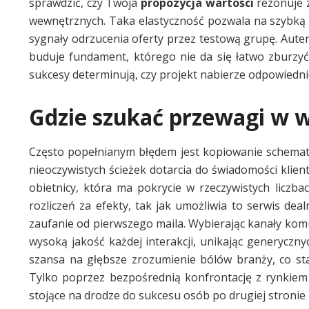
sprawdzić, czy Twoja
propozycja wartości
rezonuje z
wewnętrznych. Taka elastyczność pozwala na szybką w
sygnały odrzucenia oferty przez testową grupę. Aute
buduje fundament, którego nie da się łatwo zburzyć
sukcesy determinują, czy projekt nabierze odpowiedn
Gdzie szukać przewagi w 
Często popełnianym błędem jest kopiowanie schematów
nieoczywistych ścieżek dotarcia do świadomości klien
obietnicy, która ma pokrycie w rzeczywistych liczba
rozliczeń za efekty, tak jak umożliwia to serwis de
zaufanie od pierwszego maila. Wybierając kanały komu
wysoką jakość każdej interakcji, unikając generycz
szansa na głębsze zrozumienie bólów branży, co st
Tylko poprzez bezpośrednią konfrontację z rynkiem 
stojące na drodze do sukcesu osób po drugiej stronie