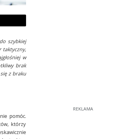
do szybkiej
 taktyczny,
jgłośniej w
tkliwy brak
się z braku
REKLAMA
lnie pomóc.
tów, którzy
yskawicznie