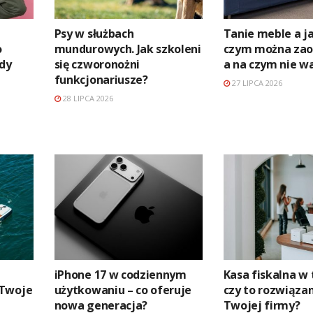
Psy w służbach
Tanie meble a ja
o
mundurowych. Jak szkoleni
czym można zaos
edy
się czworonożni
a na czym nie w
funkcjonariusze?
27 LIPCA 2026
28 LIPCA 2026
iPhone 17 w codziennym
Kasa fiskalna w 
 Twoje
użytkowaniu – co oferuje
czy to rozwiązan
nowa generacja?
Twojej firmy?