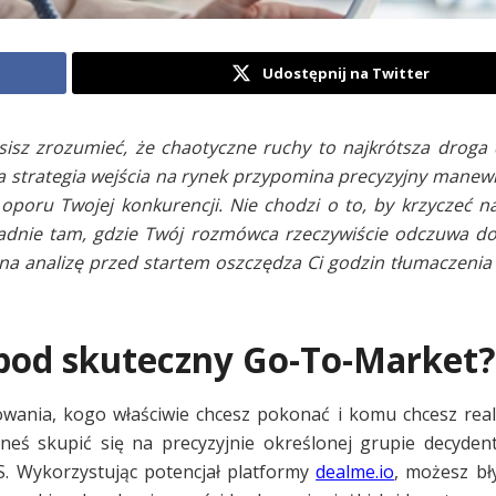
Udostępnij na Twitter
isz zrozumieć, że chaotyczne ruchy to najkrótsza droga 
strategia wejścia na rynek przypomina precyzyjny manewr
oporu Twojej konkurencji. Nie chodzi o to, by krzyczeć na
ładnie tam, gdzie Twój rozmówca rzeczywiście odczuwa do
a analizę przed startem oszczędza Ci godzin tłumaczenia 
pod skuteczny Go-To-Market?
owania, kogo właściwie chcesz pokonać i komu chcesz rea
eś skupić się na precyzyjnie określonej grupie decyden
S. Wykorzystując potencjał platformy
dealme.io
, możesz bł