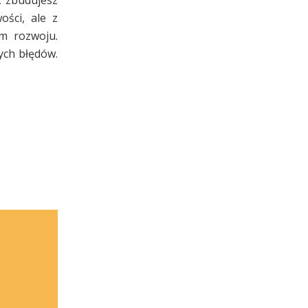
ości, ale z
m rozwoju.
nych błędów.