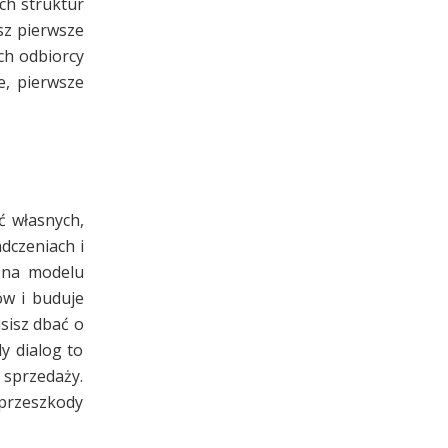
ch struktur
sz pierwsze
ch odbiorcy
e, pierwsze
ć własnych,
dczeniach i
ę na modelu
ów i buduje
sisz dbać o
y dialog to
 sprzedaży.
 przeszkody