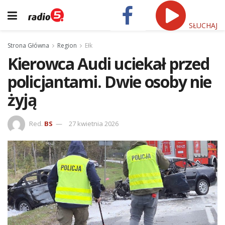
SŁUCHAJ
Strona Główna
Region
Ełk
Kierowca Audi uciekał przed
policjantami. Dwie osoby nie
żyją
Red.
BS
27 kwietnia 2026