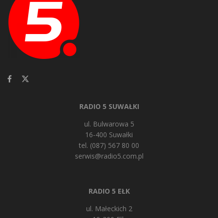
RADIO 5 SUWAŁKI
ul. Bulwarowa 5
16-400 Suwałki
tel. (087) 567 80 00
serwis@radio5.com.pl
RADIO 5 EŁK
ul. Małeckich 2