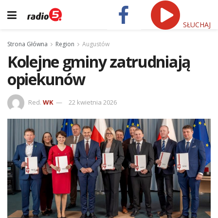
SŁUCHAJ
Strona Główna
Region
Augustów
Kolejne gminy zatrudniają
opiekunów
Red.
WK
22 kwietnia 2026