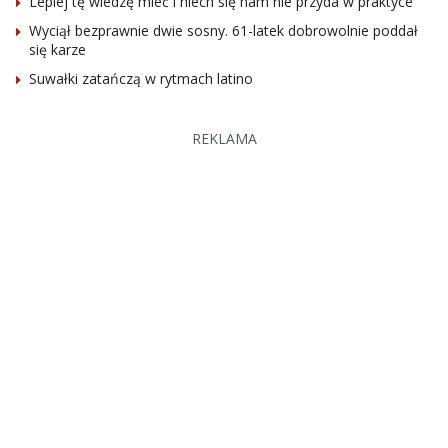
Lepiej tę wiedzę mieć i niech się nam nie przyda w praktyce
Wyciął bezprawnie dwie sosny. 61-latek dobrowolnie poddał
się karze
Suwałki zatańczą w rytmach latino
REKLAMA