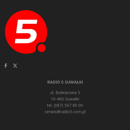
RADIO 5 SUWAŁKI
ul. Bulwarowa 5
16-400 Suwałki
tel. (087) 567 80 00
serwis@radio5.com.pl