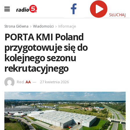
SŁUCHAJ
Strona Główna
Wiadomości
Informacje
PORTA KMI Poland
przygotowuje się do
kolejnego sezonu
rekrutacyjnego
Red.
AA
27 kwietnia 2026