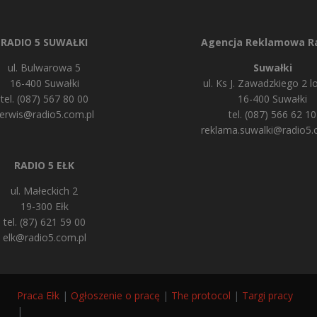
RADIO 5 SUWAŁKI
Agencja Reklamowa Ra
ul. Bulwarowa 5
Suwałki
16-400 Suwałki
ul. Ks J. Zawadzkiego 2 lo
tel. (087) 567 80 00
16-400 Suwałki
erwis@radio5.com.pl
tel. (087) 566 62 10
reklama.suwalki@radio5.
RADIO 5 EŁK
ul. Małeckich 2
19-300 Ełk
tel. (87) 621 59 00
elk@radio5.com.pl
Praca Ełk
|
Ogłoszenie o pracę
|
The protocol
|
Targi pracy
|