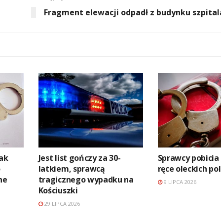
Fragment elewacji odpadł z budynku szpital
nak
Jest list gończy za 30-
Sprawcy pobicia 
o
latkiem, sprawcą
ręce oleckich po
ne
tragicznego wypadku na
9 LIPCA 2026
Kościuszki
29 LIPCA 2026