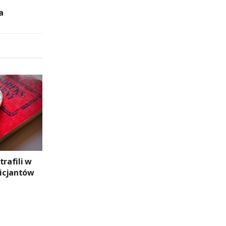
a
trafili w
licjantów