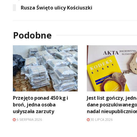
Rusza Święto ulicy Kościuszki
Podobne
Przejęto ponad 450 kg i
Jest list gończy, jed
broń, jedna osoba
dane poszukiwaneg
usłyszała zarzuty
nadal nieupublicznio
6 SIERPNIA 2026
30 LIPCA 2026