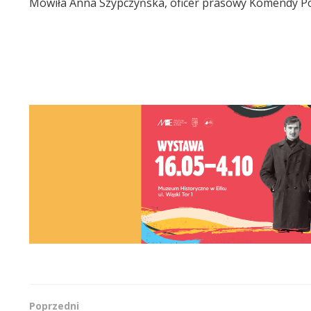
Mówiła Anna Szypczyńska, oficer prasowy Komendy Pow
Poprzedni