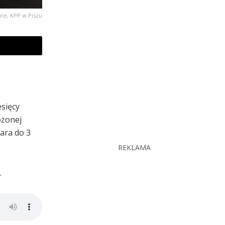
jne, KPP w Piszu
esięcy
ożonej
ara do 3
REKLAMA
.