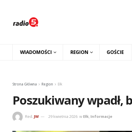
WIADOMOŚCI
REGION
GOŚCIE
Strona Główna
Region
Ełk
Poszukiwany wpadł, b
Red.
JW
29 kwietnia 2026
w
Ełk
,
Informacje