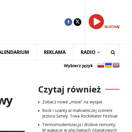
SŁUCHAJ
ALENDARIUM
REKLAMA
RADIO
Wybierz język
Czytaj również
owy
Zobacz nowe „misie” na wyspie
Rock i szanty w malowniczej scenerii
Jeziora Serwy. Trwa RockWater Festival
Termomodernizacja i drobne remonty.
W wakacje w placówkach oświatowych