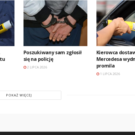
.
Poszukiwany sam zgłosił
Kierowca dosta
atu
się na policję
Mercedesa wydm
promila
2 LIPCA 2026
1 LIPCA 2026
POKAŻ WIĘCEJ