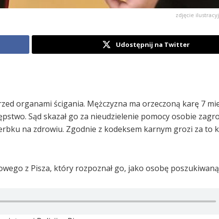
zdjęcie ilustracy
Udostępnij na Twitter
 przed organami ścigania. Mężczyzna ma orzeczoną karę 7 mi
ępstwo. Sąd skazał go za nieudzielenie pomocy osobie zagr
zerbku na zdrowiu. Zgodnie z kodeksem karnym grozi za to k
icowego z Pisza, który rozpoznał go, jako osobę poszukiwaną