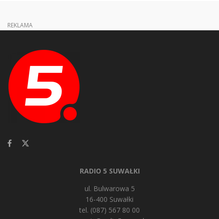
REKLAMA
RADIO 5 SUWAŁKI
ul. Bulwarowa 5
16-400 Suwałki
tel. (087) 567 80 00