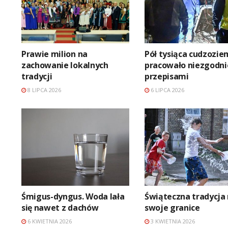
Prawie milion na
Pół tysiąca cudzozi
zachowanie lokalnych
pracowało niezgodni
tradycji
przepisami
8 LIPCA 2026
6 LIPCA 2026
Śmigus-dyngus. Woda lała
Świąteczna tradycja
się nawet z dachów
swoje granice
6 KWIETNIA 2026
3 KWIETNIA 2026