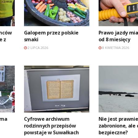
emców
Galopem przez polskie
Prawo jazdy mia
e z
smaki
od 8 miesięcy
2 LIPCA 2026
8 KWIETNIA 2026
 ma
Cyfrowe archiwum
Nie jest prawni
rodzinnych przepisów
zabronione, ale 
powstaje w Suwałkach
bezpieczne?