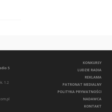
KONKURSY
dio 5
LUDZIE RADIA
REKLAMA
k. 1.2
PATRONAT MEDIALNY
POLITYKA PRYWATNOŚCI
com.pl
NADAWCA
KONTAKT