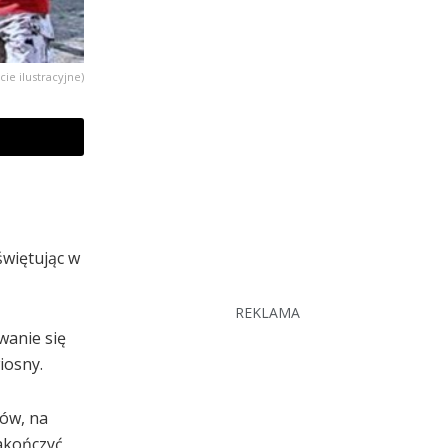
cie ilustracyjne)
świętując w
REKLAMA
wanie się
iosny.
sów, na
akończyć