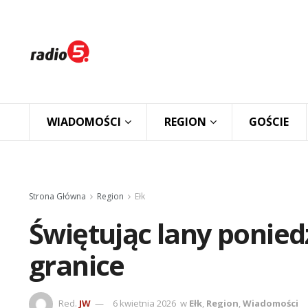
WIADOMOŚCI
REGION
GOŚCIE
Strona Główna
Region
Ełk
Świętując lany ponie
granice
Red.
JW
6 kwietnia 2026
w
Ełk
,
Region
,
Wiadomości