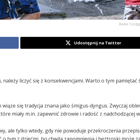
Radio 5 (zdję
Udostępnij na Twitter
należy liczyć się z konsekwencjami. Warto o tym pamiętać 
h wiąże się tradycja znana jako śmigus-dyngus. Zwyczaj oble
óre miały m.in. zapewnić zdrowie i radość z nadchodzącej w
y, ale tylko wtedy, gdy nie powoduje przekroczenia przepi
o tym z dziećmi, bo chwila zapomnienia i beztroski może z