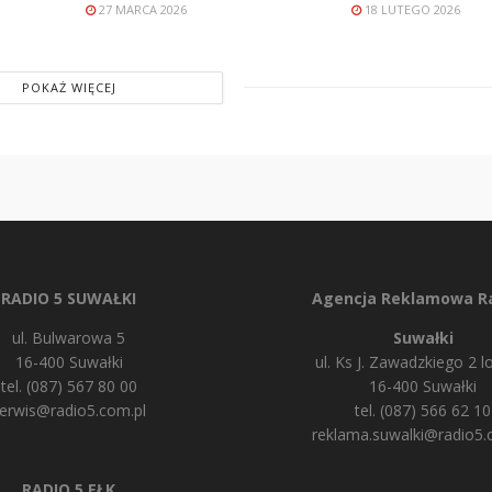
27 MARCA 2026
18 LUTEGO 2026
POKAŻ WIĘCEJ
RADIO 5 SUWAŁKI
Agencja Reklamowa Ra
ul. Bulwarowa 5
Suwałki
16-400 Suwałki
ul. Ks J. Zawadzkiego 2 lo
tel. (087) 567 80 00
16-400 Suwałki
erwis@radio5.com.pl
tel. (087) 566 62 10
reklama.suwalki@radio5.
RADIO 5 EŁK