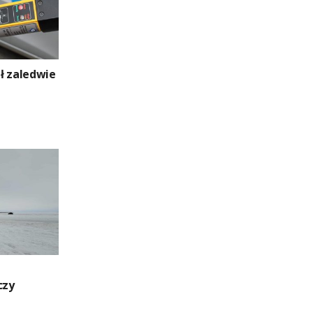
ł zaledwie
e
czy