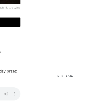
ęcie ilustracyjne
u
dzy przez
REKLAMA