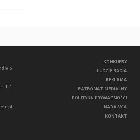
KONKURSY
dio 5
LUDZIE RADIA
REKLAMA
k. 1.2
PATRONAT MEDIALNY
POLITYKA PRYWATNOŚCI
com.pl
NADAWCA
KONTAKT