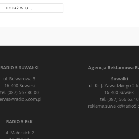
POKAŻ WIĘCEJ
RADIO 5 SUWAŁKI
Agencja Reklamowa Ra
ul. Bulwarowa 5
Suwałki
16-400 Suwałki
ul. Ks J. Zawadzkiego 2 lo
tel. (087) 567 80 00
16-400 Suwałki
erwis@radio5.com.pl
tel. (087) 566 62 10
reklama.suwalki@radio5.
RADIO 5 EŁK
ul. Małeckich 2