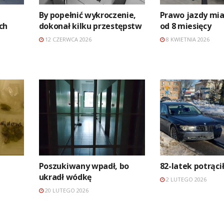
By popełnić wykroczenie,
Prawo jazdy mia
ch
dokonał kilku przestępstw
od 8 miesięcy
12 CZERWCA 2026
8 KWIETNIA 2026
Poszukiwany wpadł, bo
82-latek potrąci
ukradł wódkę
2 LUTEGO 2026
20 LUTEGO 2026