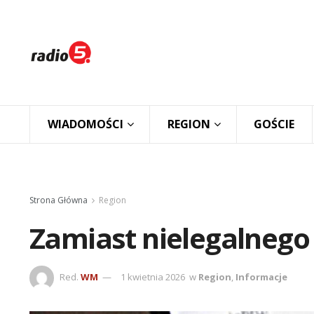
WIADOMOŚCI
REGION
GOŚCIE
Strona Główna
Region
Zamiast nielegalnego 
Red.
WM
1 kwietnia 2026
w
Region
,
Informacje