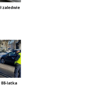
ł zaledwie
ł 88-latka