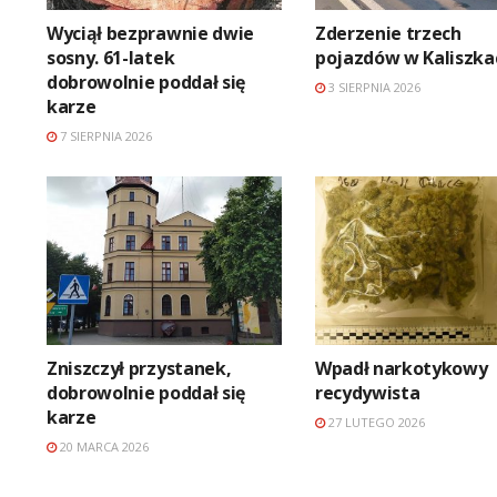
Wyciął bezprawnie dwie
Zderzenie trzech
sosny. 61-latek
pojazdów w Kaliszka
dobrowolnie poddał się
3 SIERPNIA 2026
karze
7 SIERPNIA 2026
Zniszczył przystanek,
Wpadł narkotykowy
dobrowolnie poddał się
recydywista
karze
27 LUTEGO 2026
20 MARCA 2026