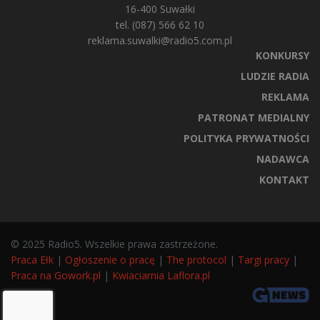
16-400 Suwałki
tel. (087) 566 62 10
reklama.suwalki@radio5.com.pl
KONKURSY
LUDZIE RADIA
REKLAMA
PATRONAT MEDIALNY
POLITYKA PRYWATNOŚCI
NADAWCA
KONTAKT
© 2025 Radio5. Wszelkie prawa zastrzeżone.
Praca Ełk
|
Ogłoszenie o pracę
|
The protocol
|
Targi pracy
|
Praca na Gowork.pl
|
Kwiaciarnia Laflora.pl