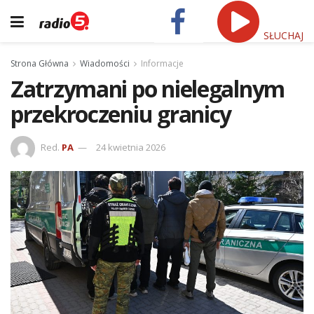
SŁUCHAJ
Strona Główna
Wiadomości
Informacje
Zatrzymani po nielegalnym
przekroczeniu granicy
Red.
PA
24 kwietnia 2026