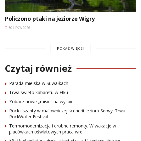
Policzono ptaki na jeziorze Wigry
30 LIPCA 2026
POKAŻ WIĘCEJ
Czytaj również
Parada miejska w Suwałkach
Trwa święto kabaretu w Ełku
Zobacz nowe „misie” na wyspie
Rock i szanty w malowniczej scenerii Jeziora Serwy. Trwa
RockWater Festival
Termomodernizacja i drobne remonty. W wakacje w
placówkach oświatowych praca wre
Miał być pellet na zimę, a jest strata 11 tysięcy złotych