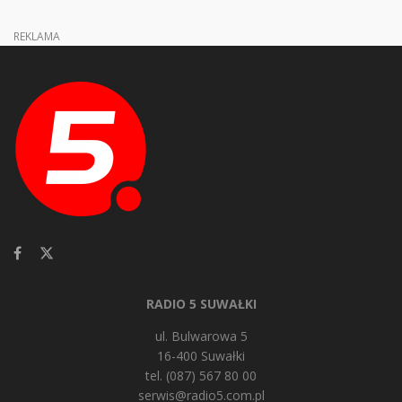
REKLAMA
RADIO 5 SUWAŁKI
ul. Bulwarowa 5
16-400 Suwałki
tel. (087) 567 80 00
serwis@radio5.com.pl