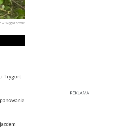
PP w Węgorzewie
i Trygort
REKLAMA
ł panowanie
ojazdem