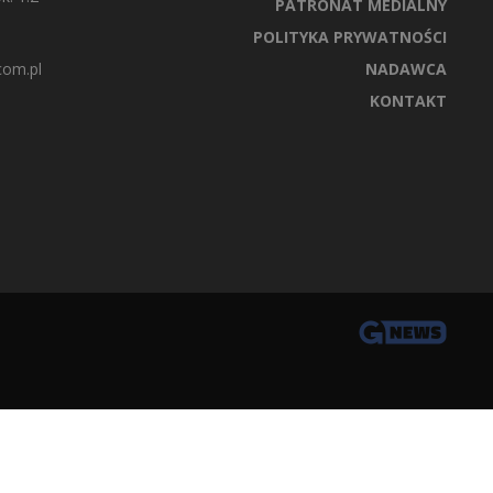
PATRONAT MEDIALNY
POLITYKA PRYWATNOŚCI
com.pl
NADAWCA
KONTAKT