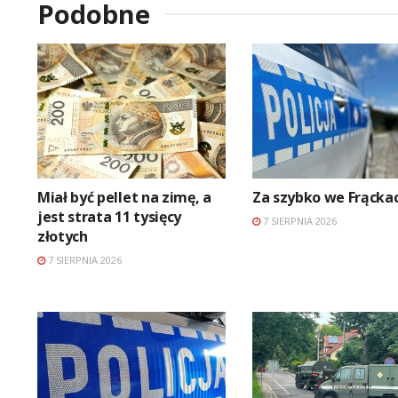
Podobne
Miał być pellet na zimę, a
Za szybko we Frącka
jest strata 11 tysięcy
7 SIERPNIA 2026
złotych
7 SIERPNIA 2026