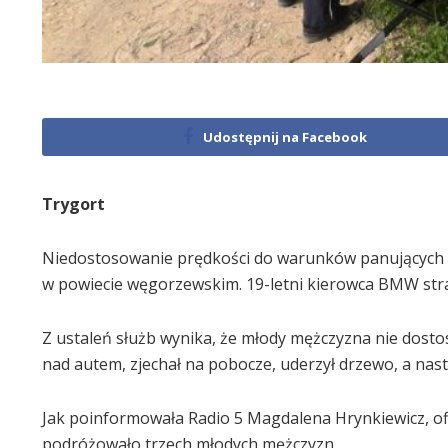
Udostępnij na Facebook
Trygort
Niedostosowanie prędkości do warunków panujących 
w powiecie węgorzewskim. 19-letni kierowca BMW strac
Z ustaleń służb wynika, że młody mężczyzna nie dost
nad autem, zjechał na pobocze, uderzył drzewo, a nas
Jak poinformowała Radio 5 Magdalena Hrynkiewicz, o
podróżowało trzech młodych mężczyzn.