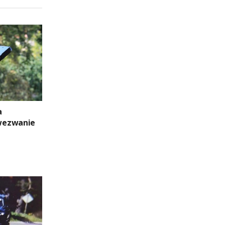
a
wezwanie