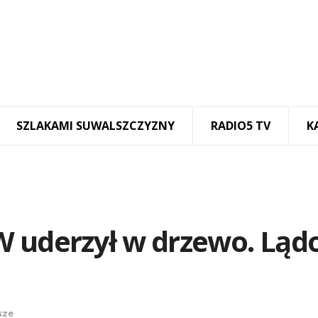
SZLAKAMI SUWALSZCZYZNY
RADIO5 TV
K
W uderzył w drzewo. Ląd
sze