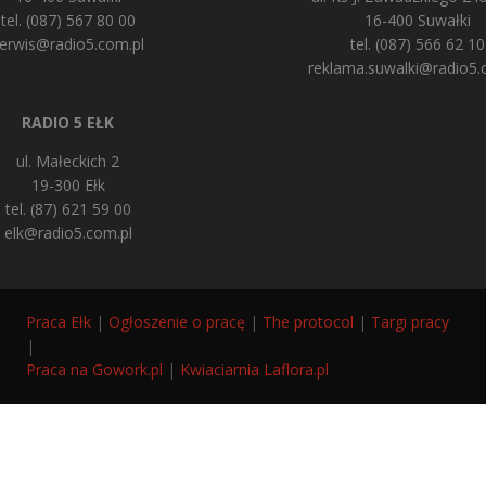
tel. (087) 567 80 00
16-400 Suwałki
erwis@radio5.com.pl
tel. (087) 566 62 10
reklama.suwalki@radio5.
RADIO 5 EŁK
ul. Małeckich 2
19-300 Ełk
tel. (87) 621 59 00
elk@radio5.com.pl
Praca Ełk
|
Ogłoszenie o pracę
|
The protocol
|
Targi pracy
|
Praca na Gowork.pl
|
Kwiaciarnia Laflora.pl