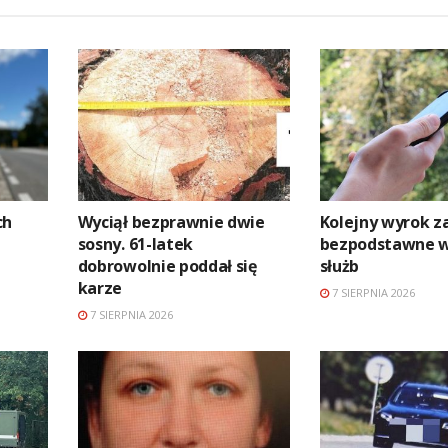
ch
Wyciął bezprawnie dwie
Kolejny wyrok z
sosny. 61-latek
bezpodstawne 
dobrowolnie poddał się
służb
karze
7 SIERPNIA 2026
7 SIERPNIA 2026