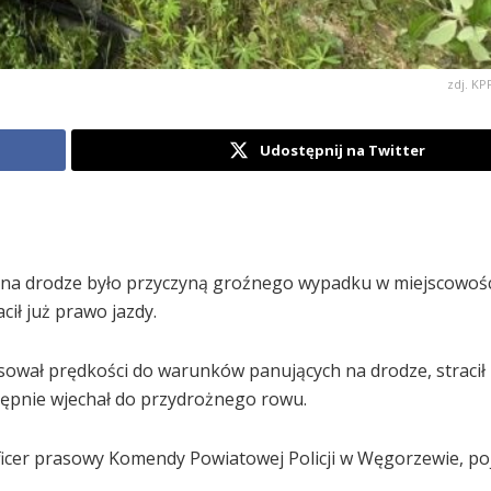
zdj. K
Udostępnij na Twitter
na drodze było przyczyną groźnego wypadku w miejscowośc
ił już prawo jazdy.
osował prędkości do warunków panujących na drodze, straci
tępnie wjechał do przydrożnego rowu.
ficer prasowy Komendy Powiatowej Policji w Węgorzewie, p