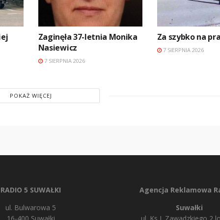
ej
Zaginęła 37-letnia Monika
Za szybko na p
Nasiewicz
7 SIERPNIA 2026
7 SIERPNIA 2026
POKAŻ WIĘCEJ
RADIO 5 SUWAŁKI
Agencja Reklamowa Ra
ul. Bulwarowa 5
Suwałki
16-400 Suwałki
ul. Ks J. Zawadzkiego 2 lo