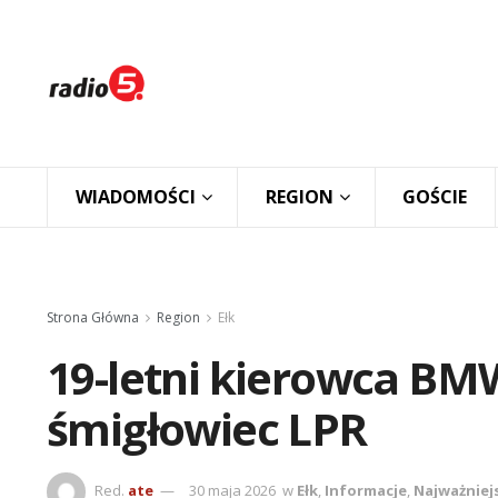
WIADOMOŚCI
REGION
GOŚCIE
Strona Główna
Region
Ełk
19-letni kierowca BM
śmigłowiec LPR
Red.
ate
30 maja 2026
w
Ełk
,
Informacje
,
Najważniej