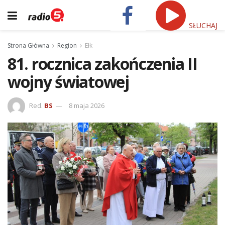
SŁUCHAJ
Strona Główna
Region
Ełk
81. rocznica zakończenia II
wojny światowej
Red.
BS
8 maja 2026