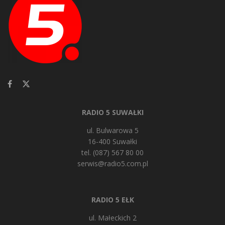
RADIO 5 SUWAŁKI
ul. Bulwarowa 5
16-400 Suwałki
tel. (087) 567 80 00
serwis@radio5.com.pl
RADIO 5 EŁK
ul. Małeckich 2