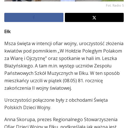
Fot. Radio 5
Ełk
Msza święta w intencji ofiar wojny, uroczystość złożenia
kwiatów pod pomnikiem „W Hołdzie Poległym Polakom
za Wiarę i Ojczyznę” oraz spotkanie w hali im. Leszka
Błażyńskiego. A tam m.in. występ uczniów Zespołu
Państwowych Szkół Muzycznych w Ełku. W ten sposób
mieszkańcy uczcili w piątek (08.05) 81. rocznicę
zakończenia II wojny światowej.
Uroczystości połączone były z obchodami Święta
Polskich Dzieci Wojny.
Anna Skorupa, prezes Regionalnego Stowarzyszenia
Ofiar Dzieci Wojny w Ełku, podkreślała jak ważna jest