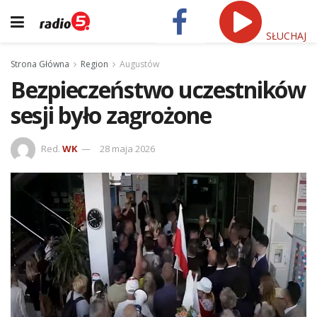
SŁUCHAJ
Strona Główna
Region
Augustów
Bezpieczeństwo uczestników
sesji było zagrożone
Red.
WK
28 maja 2026