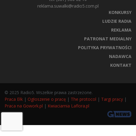
reklama.suwalki@radio5.com.pl
KONKURSY
LUDZIE RADIA
REKLAMA
PATRONAT MEDIALNY
POLITYKA PRYWATNOŚCI
NADAWCA
KONTAKT
© 2025 Radio5. Wszelkie prawa zastrzeżone.
Praca Ełk
|
Ogłoszenie o pracę
|
The protocol
|
Targi pracy
|
Praca na Gowork.pl
|
Kwiaciarnia Laflora.pl