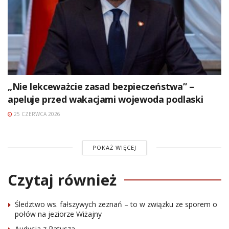
„Nie lekceważcie zasad bezpieczeństwa” –
apeluje przed wakacjami wojewoda podlaski
25 CZERWCA 2026
POKAŻ WIĘCEJ
Czytaj również
Śledztwo ws. fałszywych zeznań – to w związku ze sporem o
połów na jeziorze Wiżajny
Audycja z Ratusza