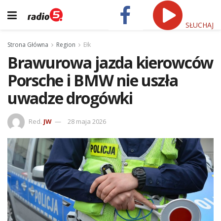
SŁUCHAJ
Strona Główna
Region
Ełk
Brawurowa jazda kierowców
Porsche i BMW nie uszła
uwadze drogówki
Red.
JW
28 maja 2026