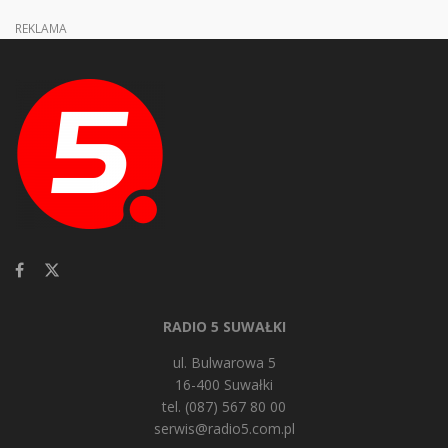
REKLAMA
RADIO 5 SUWAŁKI
ul. Bulwarowa 5
16-400 Suwałki
tel. (087) 567 80 00
serwis@radio5.com.pl