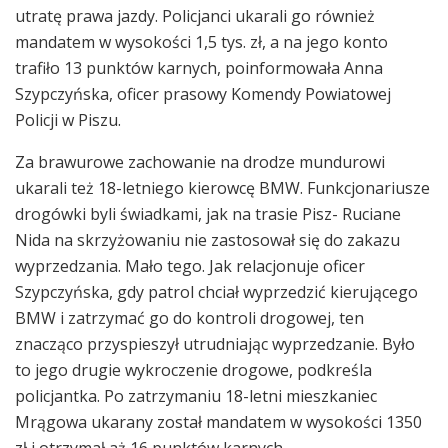
utratę prawa jazdy. Policjanci ukarali go również
mandatem w wysokości 1,5 tys. zł, a na jego konto
trafiło 13 punktów karnych, poinformowała Anna
Szypczyńska, oficer prasowy Komendy Powiatowej
Policji w Piszu.
Za brawurowe zachowanie na drodze mundurowi
ukarali też 18-letniego kierowcę BMW. Funkcjonariusze
drogówki byli świadkami, jak na trasie Pisz- Ruciane
Nida na skrzyżowaniu nie zastosował się do zakazu
wyprzedzania. Mało tego. Jak relacjonuje oficer
Szypczyńska, gdy patrol chciał wyprzedzić kierującego
BMW i zatrzymać go do kontroli drogowej, ten
znacząco przyspieszył utrudniając wyprzedzanie. Było
to jego drugie wykroczenie drogowe, podkreśla
policjantka. Po zatrzymaniu 18-letni mieszkaniec
Mrągowa ukarany został mandatem w wysokości 1350
zł i otrzymał aż 16 punktów karnych.