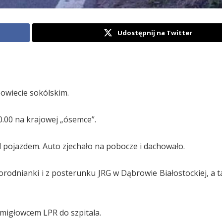
Udostępnij na Twitter
wiecie sokólskim.
0.00 na krajowej „ósemce”.
 pojazdem. Auto zjechało na pobocze i dachowało.
orodnianki i z posterunku JRG w Dąbrowie Białostockiej, a t
migłowcem LPR do szpitala.