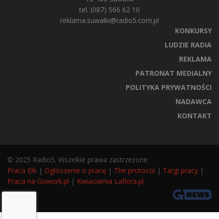
tel. (087) 566 62 10
reklama.suwalki@radio5.com.pl
KONKURSY
LUDZIE RADIA
REKLAMA
PATRONAT MEDIALNY
POLITYKA PRYWATNOŚCI
NADAWCA
KONTAKT
© 2025 Radio5. Wszelkie prawa zastrzeżone.
Praca Ełk
|
Ogłoszenie o pracę
|
The protocol
|
Targi pracy
|
Praca na Gowork.pl
|
Kwiaciarnia Laflora.pl