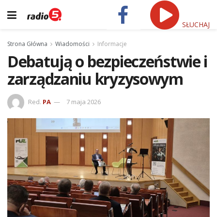
SŁUCHAJ
Strona Główna
Wiadomości
Informacje
Debatują o bezpieczeństwie i
zarządzaniu kryzysowym
Red.
PA
7 maja 2026