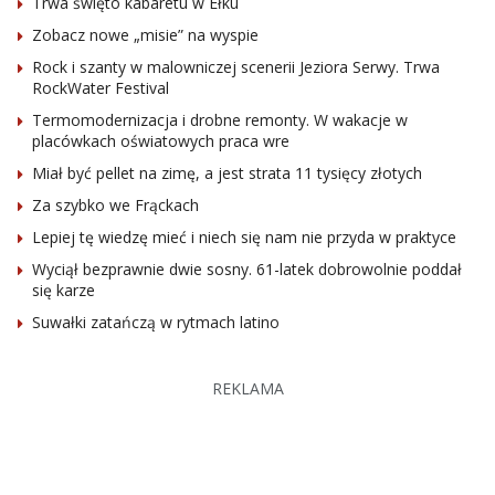
Trwa święto kabaretu w Ełku
Zobacz nowe „misie” na wyspie
Rock i szanty w malowniczej scenerii Jeziora Serwy. Trwa
RockWater Festival
Termomodernizacja i drobne remonty. W wakacje w
placówkach oświatowych praca wre
Miał być pellet na zimę, a jest strata 11 tysięcy złotych
Za szybko we Frąckach
Lepiej tę wiedzę mieć i niech się nam nie przyda w praktyce
Wyciął bezprawnie dwie sosny. 61-latek dobrowolnie poddał
się karze
Suwałki zatańczą w rytmach latino
REKLAMA