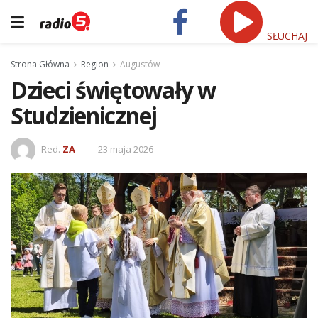
SŁUCHAJ
Strona Główna
Region
Augustów
Dzieci świętowały w
Studzienicznej
Red.
ZA
23 maja 2026