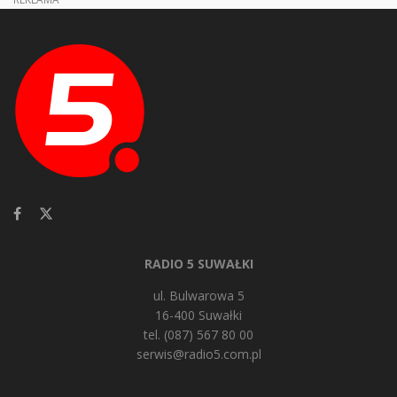
RADIO 5 SUWAŁKI
ul. Bulwarowa 5
16-400 Suwałki
tel. (087) 567 80 00
serwis@radio5.com.pl