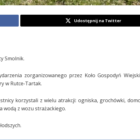
Udostępnij na Twitter
cy Smolnik.
wydarzenia zorganizowanego przez Koło Gospodyń Wiejski
y w Rutce‑Tartak.
stnicy korzystali z wielu atrakcji: ogniska, grochówki, dom
a wodą z wozu strażackiego.
łodszych.