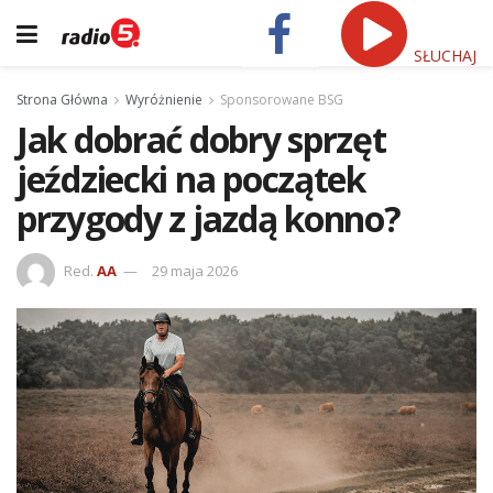
SŁUCHAJ
Strona Główna
Wyróżnienie
Sponsorowane BSG
Jak dobrać dobry sprzęt
jeździecki na początek
przygody z jazdą konno?
Red.
AA
29 maja 2026