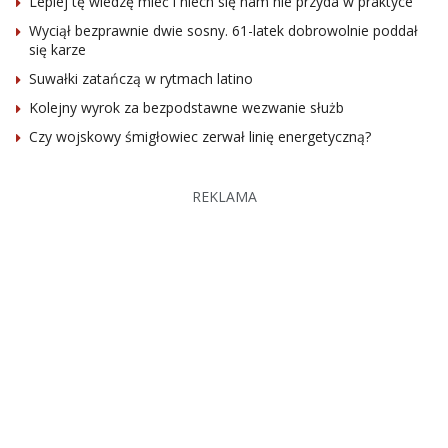
Lepiej tę wiedzę mieć i niech się nam nie przyda w praktyce
Wyciął bezprawnie dwie sosny. 61-latek dobrowolnie poddał
się karze
Suwałki zatańczą w rytmach latino
Kolejny wyrok za bezpodstawne wezwanie służb
Czy wojskowy śmigłowiec zerwał linię energetyczną?
REKLAMA