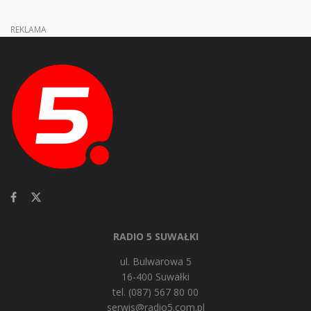
REKLAMA
RADIO 5 SUWAŁKI
ul. Bulwarowa 5
16-400 Suwałki
tel. (087) 567 80 00
serwis@radio5.com.pl