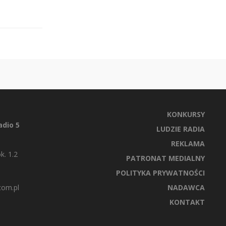
KONKURSY
dio 5
LUDZIE RADIA
REKLAMA
k. 1.2
PATRONAT MEDIALNY
POLITYKA PRYWATNOŚCI
com.pl
NADAWCA
KONTAKT