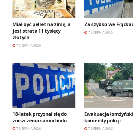
Miał być pellet na zimę, a
Za szybko we Frącka
jest strata 11 tysięcy
7 SIERPNIA 2026
złotych
7 SIERPNIA 2026
18-latek przyznał się do
Ewakuacja łomżyński
zniszczenia samochodu
komendy policji
7 SIERPNIA 2026
7 SIERPNIA 2026