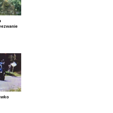
a
wezwanie
rawko