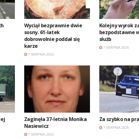
ch
Wyciął bezprawnie dwie
Kolejny wyrok z
sosny. 61-latek
bezpodstawne 
dobrowolnie poddał się
służb
karze
7 SIERPNIA 2026
7 SIERPNIA 2026
ej
Zaginęła 37-letnia Monika
Za szybko na p
Nasiewicz
7 SIERPNIA 2026
7 SIERPNIA 2026