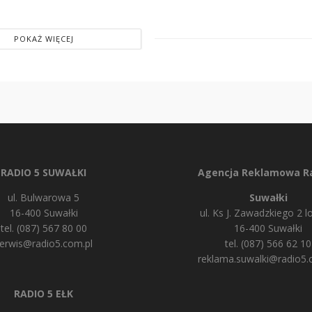
POKAŻ WIĘCEJ
RADIO 5 SUWAŁKI
Agencja Reklamowa Ra
ul. Bulwarowa 5
Suwałki
16-400 Suwałki
ul. Ks J. Zawadzkiego 2 lo
tel. (087) 567 80 00
16-400 Suwałki
erwis@radio5.com.pl
tel. (087) 566 62 10
reklama.suwalki@radio5.
RADIO 5 EŁK