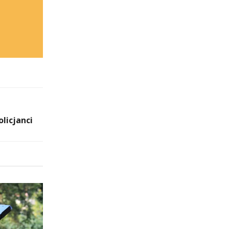
licjanci