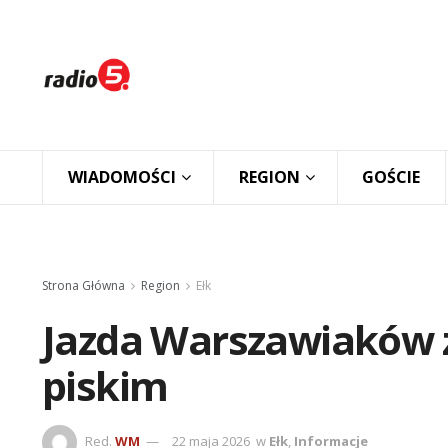
WIADOMOŚCI
REGION
GOŚCIE
Strona Główna
Region
Ełk
Jazda Warszawiaków z
piskim
Red.
WM
22 maja 2026
w
Ełk
,
Informacje