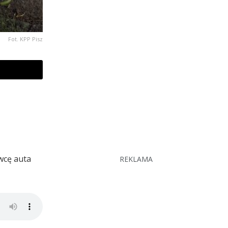
Fot. KPP Pisz
owcę auta
REKLAMA