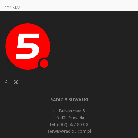
REKLAMA
RADIO 5 SUWAŁKI
ul. Bulwarowa 5
16-400 Suwałki
tel. (087) 567 80 00
serwis@radio5.com.pl