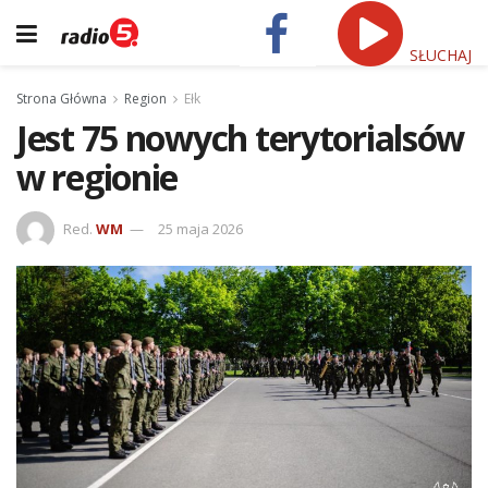
SŁUCHAJ
Strona Główna
Region
Ełk
Jest 75 nowych terytorialsów
w regionie
Red.
WM
25 maja 2026