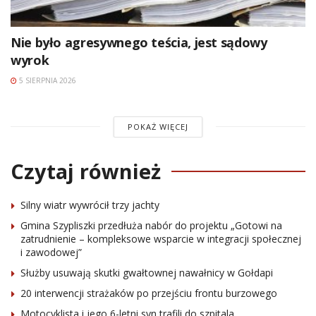
Nie było agresywnego teścia, jest sądowy
wyrok
5 SIERPNIA 2026
POKAŻ WIĘCEJ
Czytaj również
Silny wiatr wywrócił trzy jachty
Gmina Szypliszki przedłuża nabór do projektu „Gotowi na
zatrudnienie – kompleksowe wsparcie w integracji społecznej
i zawodowej”
Służby usuwają skutki gwałtownej nawałnicy w Gołdapi
20 interwencji strażaków po przejściu frontu burzowego
Motocyklista i jego 6-letni syn trafili do szpitala