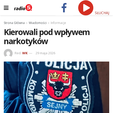
SŁUCHAJ
Strona Główna
Wiadomości
Informacje
Kierowali pod wpływem
narkotyków
Red.
WK
29 maja 2026