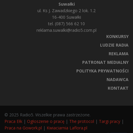
Suwałki
ul. Ks J. Zawadzkiego 2 lok. 1.2
16-400 Suwałki
tel. (087) 566 62 10
reklama.suwalki@radio5.com.pl
KONKURSY
LUDZIE RADIA
REKLAMA
PATRONAT MEDIALNY
POLITYKA PRYWATNOŚCI
NADAWCA
KONTAKT
© 2025 Radio5. Wszelkie prawa zastrzeżone.
Praca Ełk
|
Ogłoszenie o pracę
|
The protocol
|
Targi pracy
|
Praca na Gowork.pl
|
Kwiaciarnia Laflora.pl