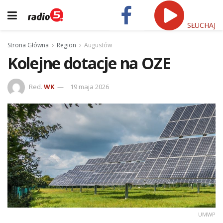
SŁUCHAJ
Strona Główna
Region
Augustów
Kolejne dotacje na OZE
Red.
WK
19 maja 2026
UMWP