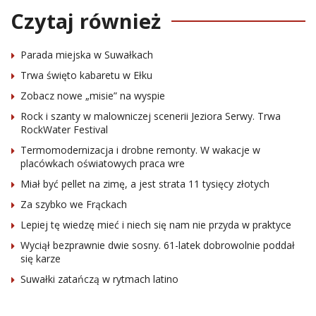
Czytaj również
Parada miejska w Suwałkach
Trwa święto kabaretu w Ełku
Zobacz nowe „misie” na wyspie
Rock i szanty w malowniczej scenerii Jeziora Serwy. Trwa
RockWater Festival
Termomodernizacja i drobne remonty. W wakacje w
placówkach oświatowych praca wre
Miał być pellet na zimę, a jest strata 11 tysięcy złotych
Za szybko we Frąckach
Lepiej tę wiedzę mieć i niech się nam nie przyda w praktyce
Wyciął bezprawnie dwie sosny. 61-latek dobrowolnie poddał
się karze
Suwałki zatańczą w rytmach latino