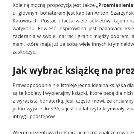
Kolejną mocną propozycją jest także
„Przemienienie
u, głównym bohaterem jest kapitan Antoni Szarzyńs
Katowicach. Postać otacza wiele sekretów, tajemni
watykanu. Powieść inspirowana jest badaniami ksi
zacierania w swojej narracji granic między dobrem,
mam, które mają już za sobą wiele innych kryminałów i
zaskoczyć.
Jak wybrać książkę na pr
Prawdopodobnie nie istnieje jedna idealna książka d
są te kobiety i wybierajmy książki, które będą dla nich
z wyrazistą bohaterką. Jeśli często mówi, że chciałaby
jedno wyjście do SPA, a jeśli od lat czyta kryminały, 
intryg i podstępów.
Więcej prezentowych inspiracji można znaleźć równie