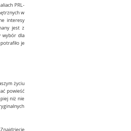
aliach PRL-
nętrznych w
ne interesy
any jest z
y wybór dla
potrafiło je
aszym życiu
brać powieść
piej niż nie
oryginalnych
Znajdziecie