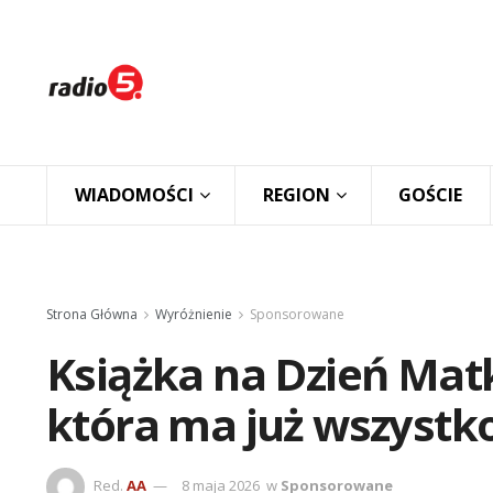
WIADOMOŚCI
REGION
GOŚCIE
Strona Główna
Wyróżnienie
Sponsorowane
Książka na Dzień Matk
która ma już wszystk
Red.
AA
8 maja 2026
w
Sponsorowane