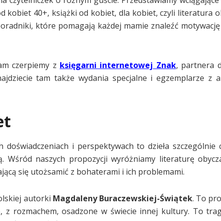
 czytelniczek o różnym guście. Przedstawiamy wciągające 
d kobiet 40+, książki od kobiet, dla kobiet, czyli literatura 
oradniki, które pomagają każdej mamie znaleźć motywację i
mam czerpiemy z
księgarni internetowej Znak
, partnera d
najdziecie tam także wydania specjalne i egzemplarze z 
et
h doświadczeniach i perspektywach to dzieła szczególnie 
. Wśród naszych propozycji wyróżniamy literaturę obycz
ającą się utożsamić z bohaterami i ich problemami.
lskiej autorki
Magdaleny Buraczewskiej-Świątek
. To pr
ne, z rozmachem, osadzone w świecie innej kultury. To tragi