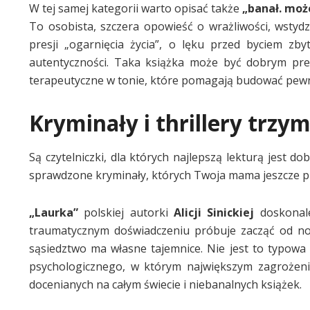
W tej samej kategorii warto opisać także
„banał. moż
To osobista, szczera opowieść o wrażliwości, wstyd
presji „ogarnięcia życia”, o lęku przed byciem z
autentyczności. Taka książka może być dobrym pre
terapeutyczne w tonie, które pomagają budować pewn
Kryminały i thrillery trzy
Są czytelniczki, dla których najlepszą lekturą jest
sprawdzone kryminały, których Twoja mama jeszcze pr
„Laurka”
polskiej autorki
Alicji Sinickiej
doskonale
traumatycznym doświadczeniu próbuje zacząć od no
sąsiedztwo ma własne tajemnice. Nie jest to typowa 
psychologicznego, w którym największym zagrożeni
docenianych na całym świecie i niebanalnych książek.