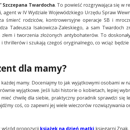
” Szczepana Twardocha
. To powieść rozgrywająca się w re
ki, agent w IV Wydziale Wojewódzkiego Urzędu Spraw Wew
cza śmierć rodziców, kontrowersyjne operacje SB i mrocz
ędza Tadeusza Isakowicza-Zaleskiego, a sam Twardoch zn
 a złem i tworzenia złożonych antybohaterów. To doskonał
 thrillerów i szukają czegoś oryginalnego, co wciąż będzie 
ezent dla mamy?
la każdej mamy. Doceniajmy to jak wyjątkowymi osobami w n
 równie wyjątkowe. Jeśli lubi historie o kobietach, lepiej wy
 mieć chwilę dla siebie, praktyczny poradnik sprawdzi się le
znajdźmy coś, co zapewni jej wiele wieczorów rozwiązywania 
ż wśród propozycji
książek na dzień matki
księgarni Znak. 