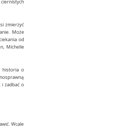
ciernistych
si zmierzyć
anie. Może
uciekania od
n, Michelle
o historia o
ełnosprawną
 i zadbać o
awić. Wcale