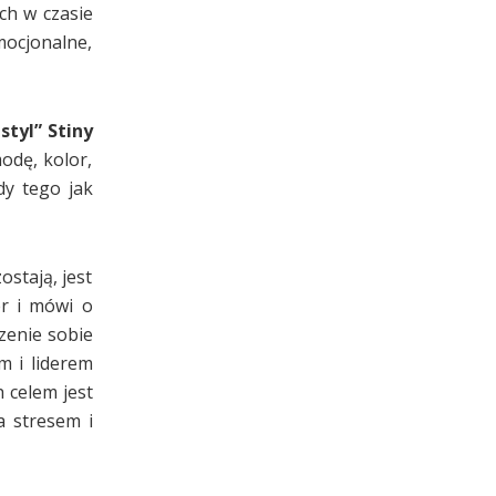
ch w czasie
mocjonalne,
styl” Stiny
odę, kolor,
dy tego jak
ostają, jest
er i mówi o
zenie sobie
m i liderem
 celem jest
a stresem i