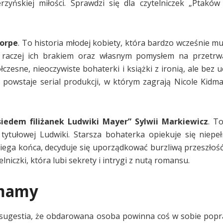
zyńskiej miłości. Sprawdzi się dla czytelniczek „Ptaków 
horpe
. To historia młodej kobiety, która bardzo wcześnie mu
ub raczej ich brakiem oraz własnym pomysłem na przetrw
czesne, nieoczywiste bohaterki i książki z ironią, ale bez 
owstaje serial produkcji, w którym zagrają Nicole Kidma
siedem filiżanek Ludwiki Mayer” Sylwii Markiewicz
. T
 tytułowej Ludwiki. Starsza bohaterka opiekuje się niep
obiega końca, decyduje się uporządkować burzliwą przeszłość
niczki, która lubi sekrety i intrygi z nutą romansu.
 mamy
k sugestia, że obdarowana osoba powinna coś w sobie popr