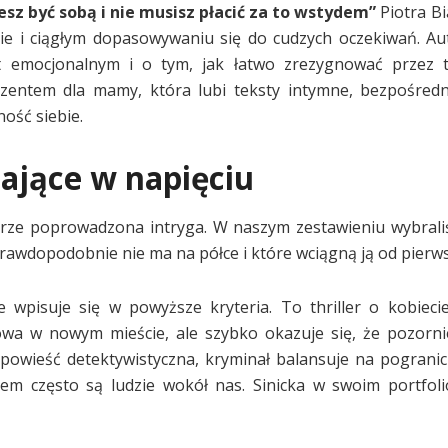
esz być sobą i nie musisz płacić za to wstydem”
Piotra Bi
zie i ciągłym dopasowywaniu się do cudzych oczekiwań. Au
byt emocjonalnym i o tym, jak łatwo zrezygnować przez 
zentem dla mamy, która lubi teksty intymne, bezpośredn
ość siebie.
mające w napięciu
 dobrze poprowadzona intryga. W naszym zestawieniu wybral
awdopodobnie nie ma na półce i które wciągną ją od pierws
 wpisuje się w powyższe kryteria. To thriller o kobieci
wa w nowym mieście, ale szybko okazuje się, że pozorni
powieść detektywistyczna, kryminał balansuje na pogranicz
em często są ludzie wokół nas. Sinicka w swoim portfol