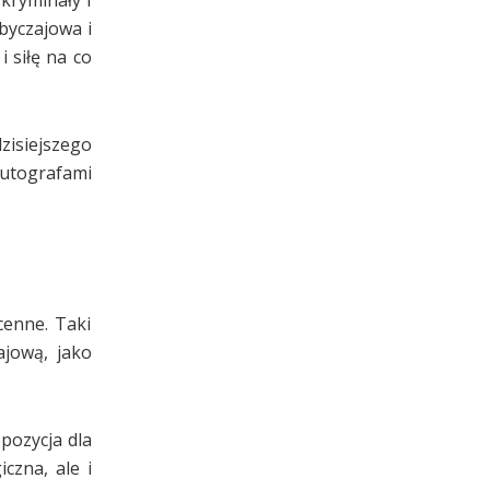
kryminały i
obyczajowa i
 siłę na co
zisiejszego
autografami
cenne. Taki
ajową, jako
opozycja dla
czna, ale i