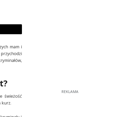
szych mam i
 przychodzi
kryminałów,
t?
REKLAMA
je świeżość
 kurz.