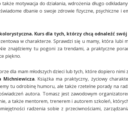
 także motywacja do działania, wdrożenia długo odkładany
(świadome dbanie o swoje zdrowie fizyczne, psychiczne i e
kolorystyczna. Kurs dla tych, którzy chcą odnaleźć swój 
rezentowa w charakterze. Sprawdzi się u mamy, która lubi m
Nie znajdziemy tu pogoni za trendami, a praktyczne pora
ce piękno.
rze dla mam młodszych dzieci lub tych, które dopiero nimi z
a Michniewicza
. Książka ma praktyczny, życiowy charakt
dziemy tu odrobinę humoru, ale także rzetelne porady na rad
doświadczeń autora. Tomasz jest zawodowym organizatore
nie, a także mentorem, trenerem i autorem szkoleń, których
miejętności radzenia sobie z przeciwnościami, zarządzani