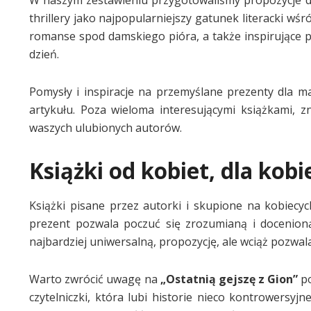
W naszym zestawieniu przygotowaliśmy propozycje dla
thrillery jako najpopularniejszy gatunek literacki wśró
romanse spod damskiego pióra, a także inspirujące p
dzień.
Pomysły i inspiracje na przemyślane prezenty dla 
artykułu. Poza wieloma interesującymi książkami, z
waszych ulubionych autorów.
Książki od kobiet, dla kobi
Książki pisane przez autorki i skupione na kobiecyc
prezent pozwala poczuć się zrozumianą i docenioną
najbardziej uniwersalną, propozycję, ale wciąż pozwal
Warto zwrócić uwagę na
„Ostatnią gejszę z Gion”
po
czytelniczki, która lubi historie nieco kontrowersyj