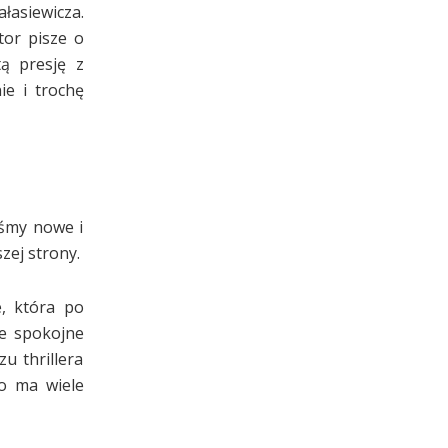
ałasiewicza.
tor pisze o
tą presję z
ie i trochę
iśmy nowe i
zej strony.
e, która po
e spokojne
u thrillera
io ma wiele